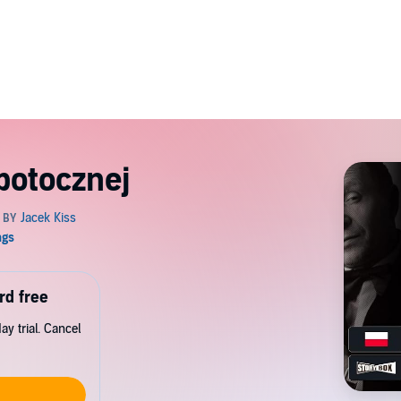
 potocznej
rd free
y trial. Cancel