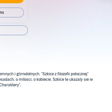
ons
ych i górnolotnych. "Szkice z filozofii potocznej"
esadach, o milosci, o kobiecie. Szkice te ukazaly sie w
Charaktery".
sy Awdiejew (P)2013 Storybox