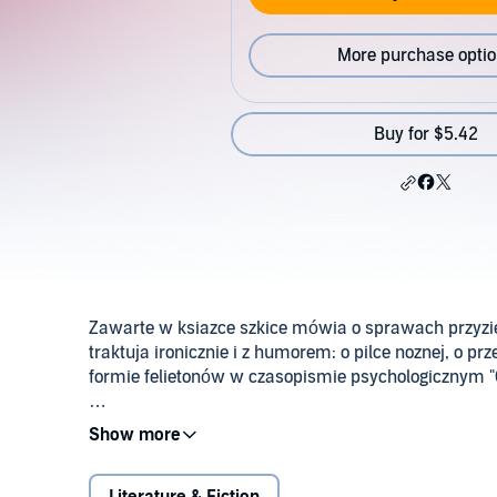
More purchase opti
Buy for $5.42
Zawarte w ksiazce szkice mówia o sprawach przyziemn
traktuja ironicznie i z humorem: o pilce noznej, o prz
formie felietonów w czasopismie psychologicznym "
Please note: This audiobook is in Polish.
©2013 Alek