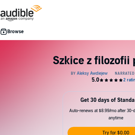
Szkice z filozofii
Get 30 days of Standa
Auto-renews at $8.99/mo after 30-da
anytime
Try for $0.00