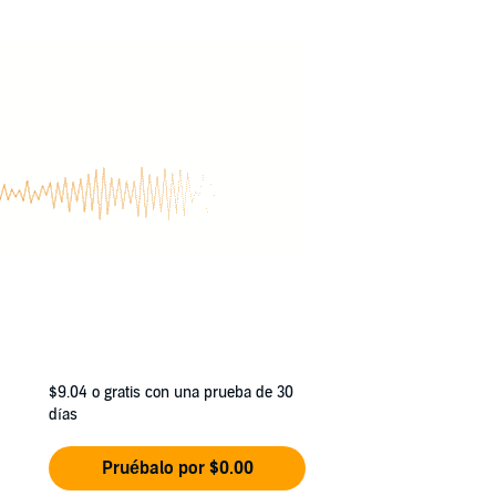
t lots of pining from two guys who secretly
$9.04
o gratis con una prueba de 30
días
Pruébalo por $0.00