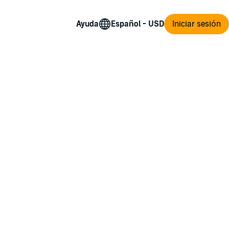
Ayuda
Iniciar sesión
t months.
Christmas and hope he'll stay forever.