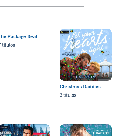
The Package Deal
Chicag
7 títulos
5 títul
Christmas Daddies
3 títulos