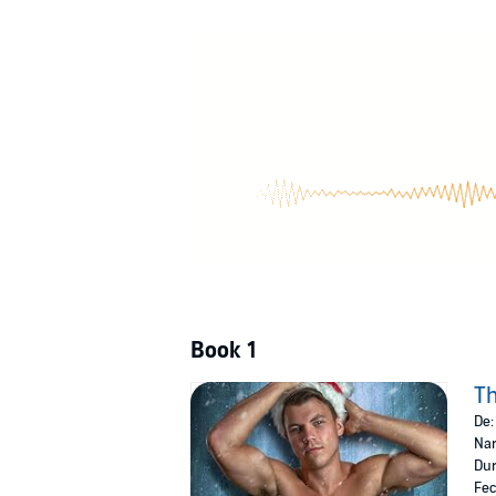
The Christmas Roommate
is a stand-alone Ch
love each other, an adorable puppy, and the bi
©2023 Ana Ashley (P)2023 Ana Ashley
Book 1
T
De
Nar
Dur
Fec