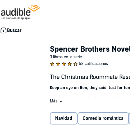
Spencer Brothers Nove
3 libros en la serie
58 calificaciones
The Christmas Roommate Resu
Keep an eye on Ren, they said. Just for ton
Next thing you know, I'm babysitting 300 su
Más
Not only do I welcome his company, I crave it
Navidad
Comedia romántica
The problem? How to show Ren I want to be m