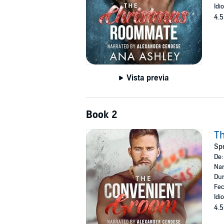
Idi
4.5
Vista previa
Book 2
T
Spe
De
Nar
Dur
Fec
Idi
4.5