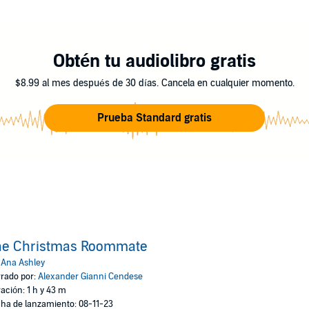
ristmas short story set in Ana’s new world of the Spencer brothers. Expec
ggest collection of succulents in the history of romance.
Obtén tu audiolibro gratis
$8.99 al mes después de 30 días. Cancela en cualquier momento.
Prueba Standard gratis
he Christmas Roommate
:
Ana Ashley
rado por:
Alexander Gianni Cendese
ación: 1 h y 43 m
ha de lanzamiento: 08-11-23