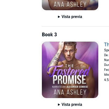
Vista previa
Book 3
Th
Spe
De
Nar
Dur
Fec
Idi
4.5
Vista previa