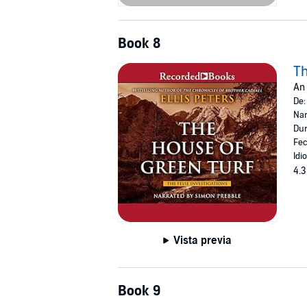
Book 8
Th
An 
De
Nar
Dur
Fec
Idi
4.3
Vista previa
Book 9