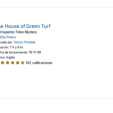
e House of Green Turf
Inspector Felse Mystery
:
Ellis Peters
rado por:
Simon Prebble
ación: 7 h y 9 m
ha de lanzamiento: 19-11-09
oma: Inglés
102 calificaciones