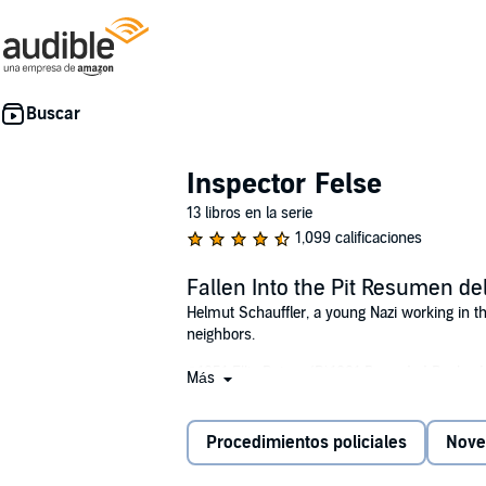
Inspector Felse
13 libros en la serie
1,099 calificaciones
Fallen Into the Pit Resumen del
Helmut Schauffler, a young Nazi working in the
neighbors.
©1951 Ellis Peters (P)1991 Recorded Books, 
Más
Procedimientos policiales
Nove