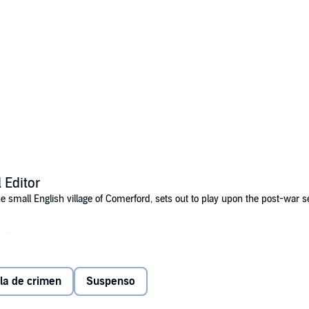
 Editor
 small English village of Comerford, sets out to play upon the post-war sen
LLC
la de crimen
Suspenso