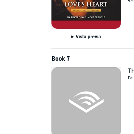
4.4
Vista previa
Book 7
Th
De