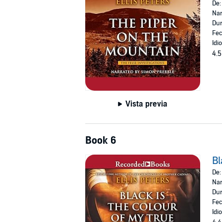
De
Nar
Dur
Fec
Idi
4.5
Vista previa
Book 6
Bl
De
Nar
Dur
Fec
Idi