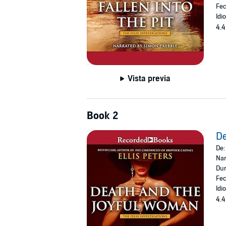
Fec
Idi
4.4
Vista previa
Book 2
De
De
Nar
Dur
Fec
Idi
4.4