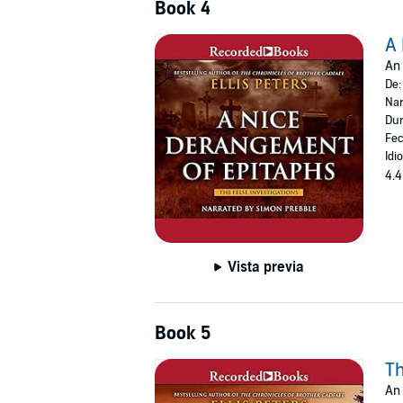
Book 4
A 
An 
De
Nar
Dur
Fec
Idi
4.4
Vista previa
Book 5
Th
An 