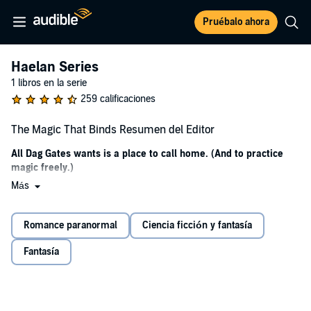
Pruébalo ahora
Haelan Series
1 libros en la serie
259 calificaciones
The Magic That Binds Resumen del Editor
All Dag Gates wants is a place to call home. (And to practice
magic freely.)
Más
All Stefan Bjorne wants is peace in his adoptive country. (And less
paperwork.)
Romance paranormal
Ciencia ficción y fantasía
All Mikkel Vinters wants is both of them. (No, really, he could do
wedding bells.)
Fantasía
So why, pray tell, is half the magical community set on denying
them all their wishes?
©2023 AJ Sherwood (P)2024 Podium Audio