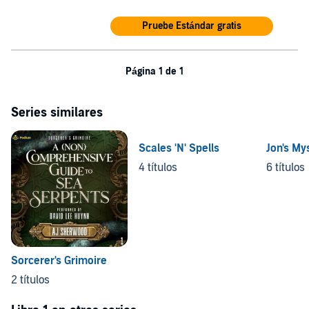
Pruebe Estándar gratis
Página 1 de 1
Series similares
Scales 'N' Spells
Jon's My
4 títulos
6 títulos
Sorcerer's Grimoire
2 títulos