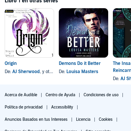
Libro 1 en otras series
Origin
Demons Do it Better
The Insa
Reincar
De:
AJ Sherwood
, y otros
De:
Louisa Masters
and Amo
De:
AJ S
Acerca de Audible
Centro de Ayuda
Condiciones de uso
Política de privacidad
Accessibility
Anuncios Basados en tus Intereses
Licencia
Cookies