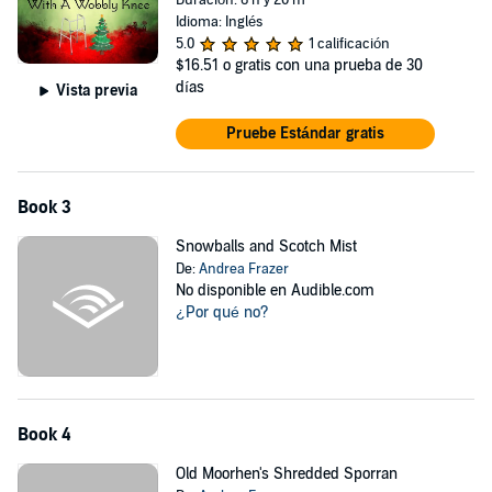
Duración: 6 h y 20 m
Idioma: Inglés
5.0
1 calificación
$16.51
o gratis con una prueba de 30
días
Vista previa
Pruebe Estándar gratis
Book 3
Snowballs and Scotch Mist
De:
Andrea Frazer
No disponible en Audible.com
¿Por qué no?
Book 4
Old Moorhen's Shredded Sporran