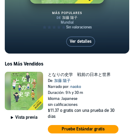
MÁS POPULARES
となりの史学 戦前の日本と世
Ver detalles
Los Más Vendidos
となりの史学 戦前の日本と世界
De:
加藤 陽子
Narrado por:
naoko
Duración: 9 h y 30 m
Idioma: Japanese
sin calificaciones
$11.37
o gratis con una prueba de 30
días
Vista previa
Pruebe Estándar gratis