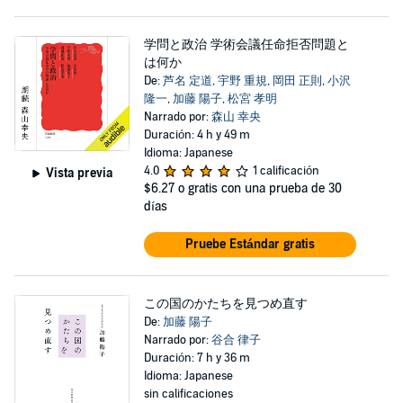
学問と政治 学術会議任命拒否問題と
は何か
De:
芦名 定道
,
宇野 重規
,
岡田 正則
,
小沢
隆一
,
加藤 陽子
,
松宮 孝明
Narrado por:
森山 幸央
Duración: 4 h y 49 m
Idioma: Japanese
4.0
1 calificación
Vista previa
$6.27
o gratis con una prueba de 30
días
Pruebe Estándar gratis
この国のかたちを見つめ直す
De:
加藤 陽子
Narrado por:
谷合 律子
Duración: 7 h y 36 m
Idioma: Japanese
sin calificaciones