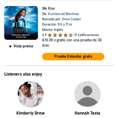
We Rise
De:
Xiuhtezcatl Martinez
Narrado por:
Drew Caiden
Duración: 9 h y 11 m
Idioma: Inglés
4.5
31 calificaciones
$19.39
o gratis con una prueba de 30
días
Vista previa
Pruebe Estándar gratis
Listeners also enjoy
Kimberly Drew
Hannah Testa