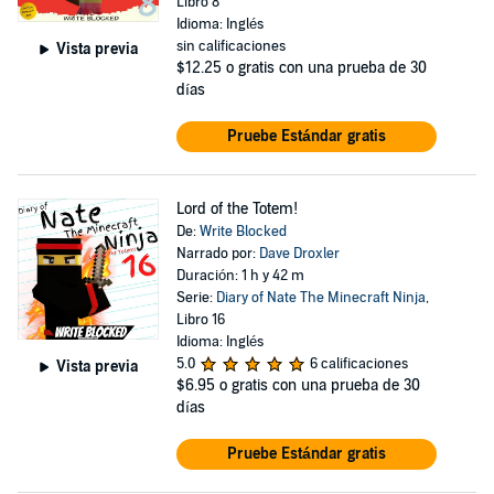
Libro 8
Idioma: Inglés
sin calificaciones
Vista previa
$12.25
o gratis con una prueba de 30
días
Pruebe Estándar gratis
Lord of the Totem!
De:
Write Blocked
Narrado por:
Dave Droxler
Duración: 1 h y 42 m
Serie:
Diary of Nate The Minecraft Ninja
,
Libro 16
Idioma: Inglés
5.0
6 calificaciones
Vista previa
$6.95
o gratis con una prueba de 30
días
Pruebe Estándar gratis