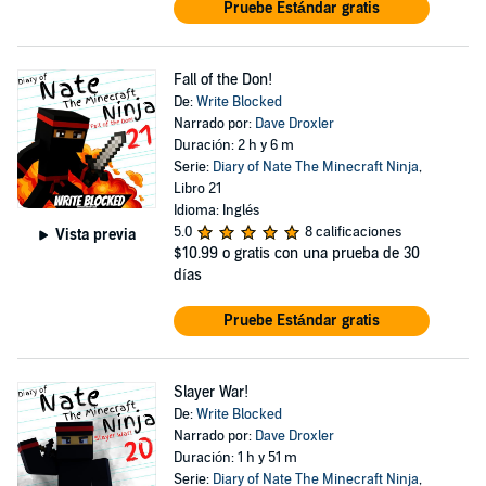
Pruebe Estándar gratis
Fall of the Don!
De:
Write Blocked
Narrado por:
Dave Droxler
Duración: 2 h y 6 m
Serie:
Diary of Nate The Minecraft Ninja
,
Libro 21
Idioma: Inglés
5.0
8 calificaciones
Vista previa
$10.99
o gratis con una prueba de 30
días
Pruebe Estándar gratis
Slayer War!
De:
Write Blocked
Narrado por:
Dave Droxler
Duración: 1 h y 51 m
Serie:
Diary of Nate The Minecraft Ninja
,