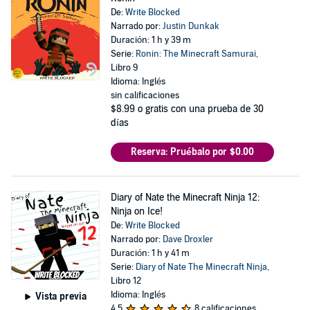
De:
Write Blocked
Narrado por:
Justin Dunkak
Duración: 1 h y 39 m
Serie:
Ronin: The Minecraft Samurai
,
Libro 9
Idioma: Inglés
sin calificaciones
$8.99
o gratis con una prueba de 30
días
Reserva: Pruébalo por $0.00
Diary of Nate the Minecraft Ninja 12:
Ninja on Ice!
De:
Write Blocked
Narrado por:
Dave Droxler
Duración: 1 h y 41 m
Serie:
Diary of Nate The Minecraft Ninja
,
Libro 12
Idioma: Inglés
Vista previa
4.5
8 calificaciones