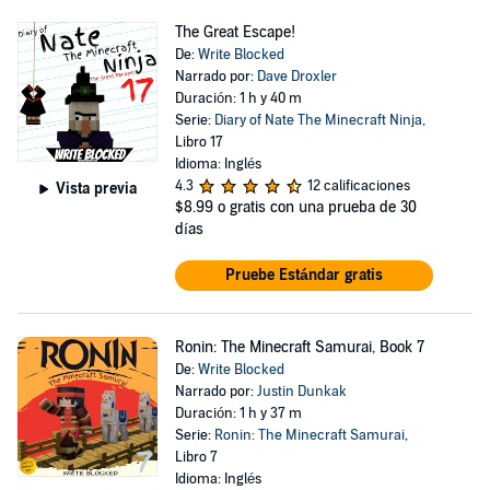
The Great Escape!
De:
Write Blocked
Narrado por:
Dave Droxler
Duración: 1 h y 40 m
Serie:
Diary of Nate The Minecraft Ninja
,
Libro 17
Idioma: Inglés
4.3
12 calificaciones
Vista previa
$8.99
o gratis con una prueba de 30
días
Pruebe Estándar gratis
Ronin: The Minecraft Samurai, Book 7
De:
Write Blocked
Narrado por:
Justin Dunkak
Duración: 1 h y 37 m
Serie:
Ronin: The Minecraft Samurai
,
Libro 7
Idioma: Inglés