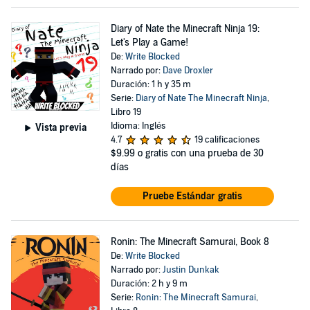
Diary of Nate the Minecraft Ninja 19:
Let's Play a Game!
De:
Write Blocked
Narrado por:
Dave Droxler
Duración: 1 h y 35 m
Serie:
Diary of Nate The Minecraft Ninja
,
Libro 19
Idioma: Inglés
Vista previa
4.7
19 calificaciones
$9.99
o gratis con una prueba de 30
días
Pruebe Estándar gratis
Ronin: The Minecraft Samurai, Book 8
De:
Write Blocked
Narrado por:
Justin Dunkak
Duración: 2 h y 9 m
Serie:
Ronin: The Minecraft Samurai
,