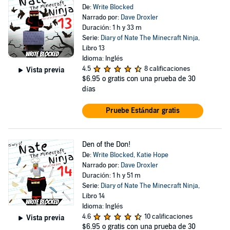
De:
Write Blocked
Narrado por:
Dave Droxler
Duración: 1 h y 33 m
Serie:
Diary of Nate The Minecraft Ninja
,
Libro 13
Idioma: Inglés
4.5
8 calificaciones
Vista previa
$6.95
o gratis con una prueba de 30
días
Pruebe Estándar gratis
Den of the Don!
De:
Write Blocked
,
Katie Hope
Narrado por:
Dave Droxler
Duración: 1 h y 51 m
Serie:
Diary of Nate The Minecraft Ninja
,
Libro 14
Idioma: Inglés
4.6
10 calificaciones
Vista previa
$6.95
o gratis con una prueba de 30