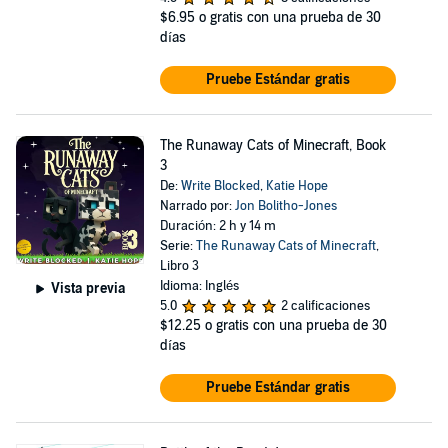
$6.95
o gratis con una prueba de 30
días
Pruebe Estándar gratis
The Runaway Cats of Minecraft, Book
3
De:
Write Blocked
,
Katie Hope
Narrado por:
Jon Bolitho-Jones
Duración: 2 h y 14 m
Serie:
The Runaway Cats of Minecraft
,
Libro 3
Idioma: Inglés
Vista previa
5.0
2 calificaciones
$12.25
o gratis con una prueba de 30
días
Pruebe Estándar gratis