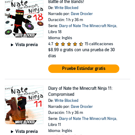
Battle of the Bands!
De:
Write Blocked
Narrado por:
Dave Droxler
Duración: 1 h y 36 m
Serie:
Diary of Nate The Minecraft Ninja
,
Libro 18
Idioma: Inglés
4.7
15 calificaciones
Vista previa
$8.99
o gratis con una prueba de 30
días
Pruebe Estándar gratis
Diary of Nate the Minecraft Ninja 11:
Compromised
De:
Write Blocked
Narrado por:
Dave Droxler
Duración: 1 h y 36 m
Serie:
Diary of Nate The Minecraft Ninja
,
Libro 11
Idioma: Inglés
Vista previa