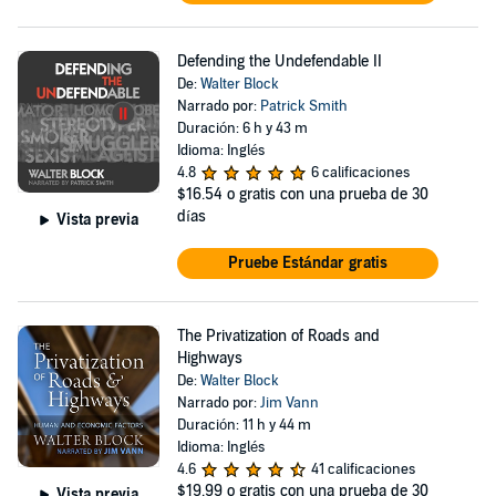
Defending the Undefendable II
De:
Walter Block
Narrado por:
Patrick Smith
Duración: 6 h y 43 m
Idioma: Inglés
4.8
6 calificaciones
$16.54
o gratis con una prueba de 30
días
Vista previa
Pruebe Estándar gratis
The Privatization of Roads and
Highways
De:
Walter Block
Narrado por:
Jim Vann
Duración: 11 h y 44 m
Idioma: Inglés
4.6
41 calificaciones
$19.99
o gratis con una prueba de 30
Vista previa