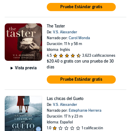
Pruebe Estándar gratis
The Taster
De:
V.S. Alexander
Narrado por:
Carol Monda
Duración: 11 h y 58 m
Idioma: Inglés
4.5
3,623 calificaciones
$20.40
o gratis con una prueba de 30
días
Vista previa
Pruebe Estándar gratis
Las chicas del Gueto
De:
V.S. Alexander
Narrado por:
Estephanie Herrera
Duración: 17 h y 23 m
Idioma: Español
1.0
1 calificación