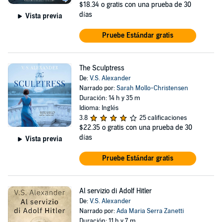
$18.34
o gratis con una prueba de 30
días
Vista previa
Pruebe Estándar gratis
The Sculptress
De:
V.S. Alexander
Narrado por:
Sarah Mollo-Christensen
Duración: 14 h y 35 m
Idioma: Inglés
3.8
25 calificaciones
$22.35
o gratis con una prueba de 30
días
Vista previa
Pruebe Estándar gratis
Al servizio di Adolf Hitler
De:
V.S. Alexander
Narrado por:
Ada Maria Serra Zanetti
Duración: 11 h y 7 m