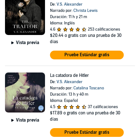
De:
V.S. Alexander
Narrado por:
Christa Lewis
Duración: 11 h y 21 m
Idioma: Inglés
4.6
253 calificaciones
$20.44
o gratis con una prueba de 30
días
Vista previa
Pruebe Estándar gratis
La catadora de Hitler
De:
V.S. Alexander
Narrado por:
Catalina Toscano
Duración: 13 h y 40 m
Idioma: Español
4.5
37 calificaciones
$17.89
o gratis con una prueba de 30
días
Vista previa
Pruebe Estándar gratis