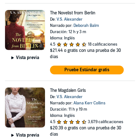
The Novelist from Berlin
De:
V.S. Alexander
Narrado por:
Deborah Balm
Duración: 12 h y 3 m
Idioma: Inglés
4.5
18 calificaciones
$21.44
o gratis con una prueba de 30
días
Vista previa
Pruebe Estándar gratis
The Magdalen Girls
De:
V.S. Alexander
Narrado por:
Alana Kerr Collins
Duración: 11 h y 19 m
Idioma: Inglés
4.5
3,679 calificaciones
$20.39
o gratis con una prueba de 30
días
Vista previa