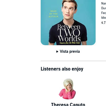
Nar
Dur
Fec
Idi
4.7
Vista previa
Listeners also enjoy
Theresa Caputo