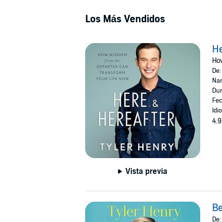
Los Más Vendidos
He
Ho
De
Nar
Dur
Fec
Idi
4.9
Vista previa
B
De