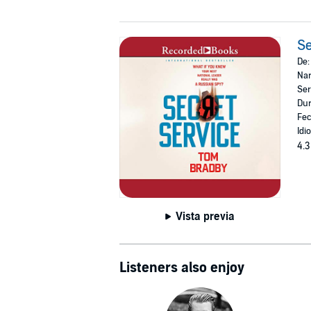
Se
De
Nar
Ser
Dur
Fec
Idi
4.3
Vista previa
Listeners also enjoy