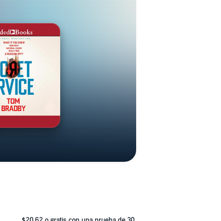
$20.62
o gratis con una prueba de 30