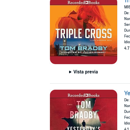
Tr
MI6
De
Nar
Ser
Dur
Fec
Idi
4.7
Vista previa
Ye
De
Nar
Dur
Fec
Idi
4.1