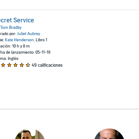
cret Service
:
Tom Bradby
rado por:
Juliet Aubrey
ie:
Kate Henderson
, Libro 1
ación: 10 h y 8 m
ha de lanzamiento: 05-11-19
oma: Inglés
49 calificaciones