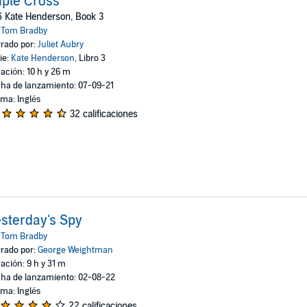
iple Cross
 Kate Henderson, Book 3
:
Tom Bradby
rado por:
Juliet Aubry
ie:
Kate Henderson
, Libro 3
ación: 10 h y 26 m
ha de lanzamiento: 07-09-21
oma: Inglés
32 calificaciones
sterday's Spy
:
Tom Bradby
rado por:
George Weightman
ación: 9 h y 31 m
ha de lanzamiento: 02-08-22
oma: Inglés
22 calificaciones