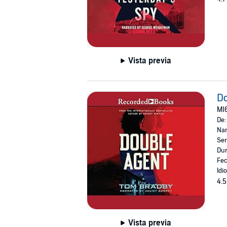
Vista previa
Do
MI6
De
Nar
Ser
Dur
Fec
Idi
4.5
Vista previa