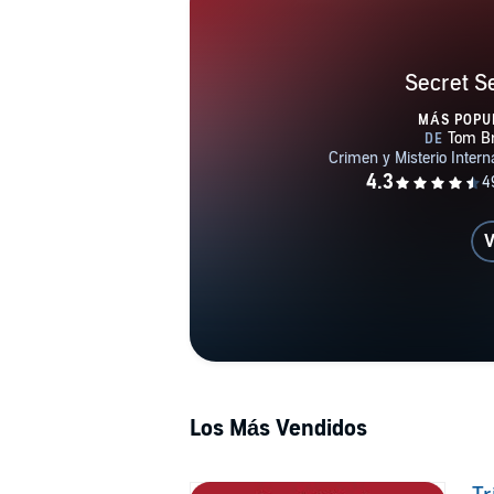
Secret S
MÁS POPU
V
Los Más Vendidos