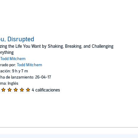
u, Disrupted
zing the Life You Want by Shaking, Breaking, and Challenging
rything
:
Todd Mitchem
rado por:
Todd Mitchem
ación: 9 h y 7 m
ha de lanzamiento: 26-04-17
oma: Inglés
4 calificaciones