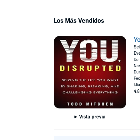
Los Más Vendidos
Yo
Sei
Eve
De
Nar
Dur
Fec
Idi
4.8
Vista previa