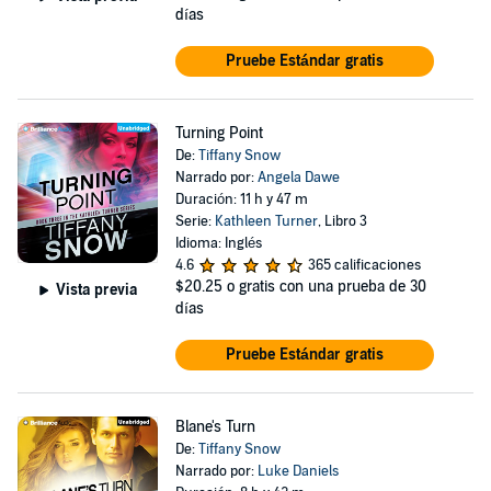
días
Pruebe Estándar gratis
Turning Point
De:
Tiffany Snow
Narrado por:
Angela Dawe
Duración: 11 h y 47 m
Serie:
Kathleen Turner
, Libro 3
Idioma: Inglés
4.6
365 calificaciones
$20.25
o gratis con una prueba de 30
Vista previa
días
Pruebe Estándar gratis
Blane's Turn
De:
Tiffany Snow
Narrado por:
Luke Daniels