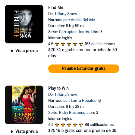
Find Me
De:
Tiffany Snow
Narrado por:
Arielle DeLisle
Duración: 9 h y 59 m
Serie:
Corrupted Hearts
, Libro 3
Idioma: Inglés
4.6
163 calificaciones
$20.34
o gratis con una prueba de 30
Vista previa
días
Pruebe Estándar gratis
Play to Win
De:
Tiffany Snow
Narrado por:
Laura Hopatcong
Duración: 9 h y 39 m
Serie:
Risky Business
, Libro 3
Idioma: Inglés
4.4
99 calificaciones
$25.19
o gratis con una prueba de 30
Vista previa