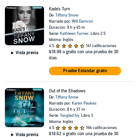
Kade's Turn
De:
Tiffany Snow
Narrado por:
Will Damron
Duración: 9 h y 45 m
Serie:
Kathleen Turner
, Libro 2.5
Idioma: Inglés
4.5
141 calificaciones
$18.98
o gratis con una prueba de 30
Vista previa
días
Pruebe Estándar gratis
Out of the Shadows
De:
Tiffany Snow
Narrado por:
Karen Peakes
Duración: 8 h y 37 m
Serie:
Tangled Ivy
, Libro 3
Idioma: Inglés
4.5
194 calificaciones
$18.62
o gratis con una prueba de 30
Vista previa