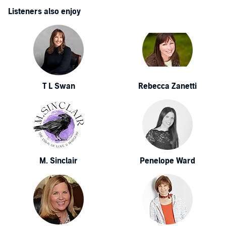
Listeners also enjoy
T L Swan
Rebecca Zanetti
M. Sinclair
Penelope Ward