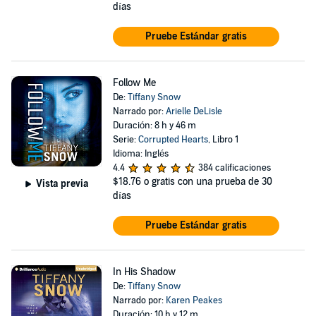
días
Pruebe Estándar gratis
Follow Me
De:
Tiffany Snow
Narrado por:
Arielle DeLisle
Duración: 8 h y 46 m
Serie:
Corrupted Hearts
, Libro 1
Idioma: Inglés
4.4
384 calificaciones
$18.76
o gratis con una prueba de 30
Vista previa
días
Pruebe Estándar gratis
In His Shadow
De:
Tiffany Snow
Narrado por:
Karen Peakes
Duración: 10 h y 12 m