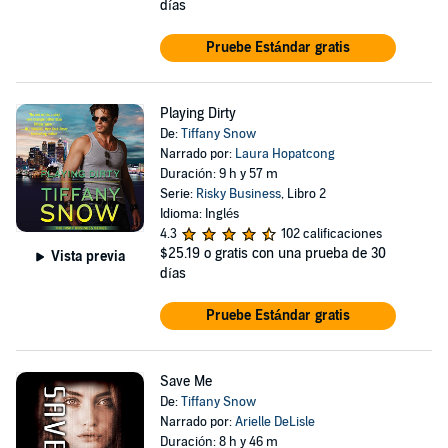
días
Pruebe Estándar gratis
Playing Dirty
De:
Tiffany Snow
Narrado por:
Laura Hopatcong
Duración: 9 h y 57 m
Serie:
Risky Business
, Libro 2
Idioma: Inglés
4.3
102 calificaciones
$25.19
o gratis con una prueba de 30
Vista previa
días
Pruebe Estándar gratis
Save Me
De:
Tiffany Snow
Narrado por:
Arielle DeLisle
Duración: 8 h y 46 m