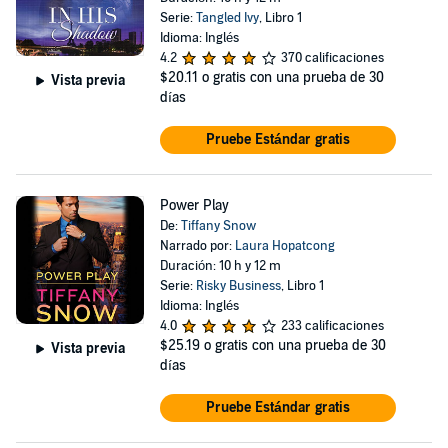
Serie:
Tangled Ivy
, Libro 1
Idioma: Inglés
4.2
370 calificaciones
$20.11
o gratis con una prueba de 30
Vista previa
días
Pruebe Estándar gratis
Power Play
De:
Tiffany Snow
Narrado por:
Laura Hopatcong
Duración: 10 h y 12 m
Serie:
Risky Business
, Libro 1
Idioma: Inglés
4.0
233 calificaciones
$25.19
o gratis con una prueba de 30
Vista previa
días
Pruebe Estándar gratis