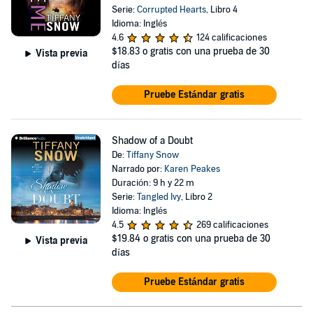
Serie:
Corrupted Hearts
, Libro 4
Idioma: Inglés
4.6
124 calificaciones
$18.83
o gratis con una prueba de 30
Vista previa
días
Pruebe Estándar gratis
Shadow of a Doubt
De:
Tiffany Snow
Narrado por:
Karen Peakes
Duración: 9 h y 22 m
Serie:
Tangled Ivy
, Libro 2
Idioma: Inglés
4.5
269 calificaciones
$19.84
o gratis con una prueba de 30
Vista previa
días
Pruebe Estándar gratis