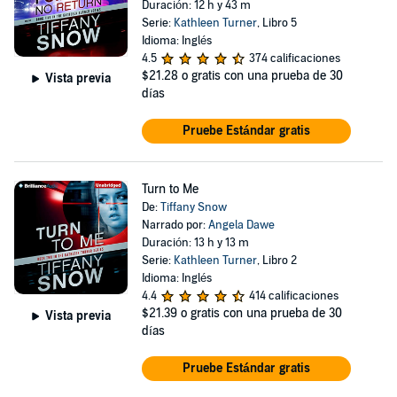
Duración: 12 h y 43 m
Serie:
Kathleen Turner
, Libro 5
Idioma: Inglés
4.5
374 calificaciones
$21.28
o gratis con una prueba de 30
Vista previa
días
Pruebe Estándar gratis
Turn to Me
De:
Tiffany Snow
Narrado por:
Angela Dawe
Duración: 13 h y 13 m
Serie:
Kathleen Turner
, Libro 2
Idioma: Inglés
4.4
414 calificaciones
$21.39
o gratis con una prueba de 30
Vista previa
días
Pruebe Estándar gratis