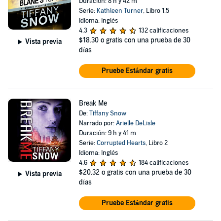
Duración: 8 h y 42 m
Serie:
Kathleen Turner
, Libro 1.5
Idioma: Inglés
4.3
132 calificaciones
$18.30
o gratis con una prueba de 30
Vista previa
días
Pruebe Estándar gratis
Break Me
De:
Tiffany Snow
Narrado por:
Arielle DeLisle
Duración: 9 h y 41 m
Serie:
Corrupted Hearts
, Libro 2
Idioma: Inglés
4.6
184 calificaciones
$20.32
o gratis con una prueba de 30
Vista previa
días
Pruebe Estándar gratis