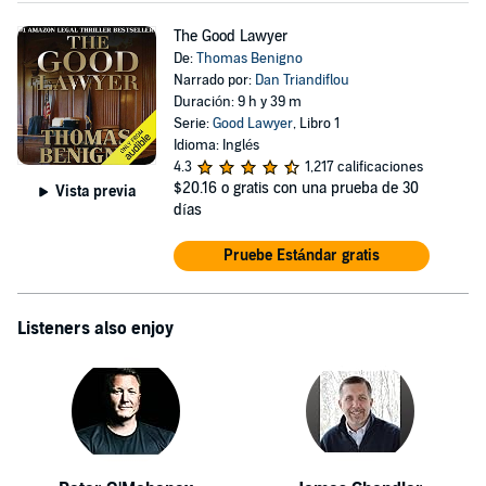
The Good Lawyer
De:
Thomas Benigno
Narrado por:
Dan Triandiflou
Duración: 9 h y 39 m
Serie:
Good Lawyer
, Libro 1
Idioma: Inglés
4.3
1,217 calificaciones
$20.16
o gratis con una prueba de 30
Vista previa
días
Pruebe Estándar gratis
Listeners also enjoy