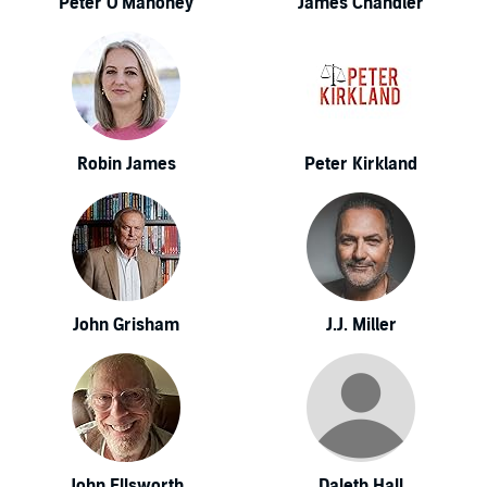
Peter O'Mahoney
James Chandler
Robin James
Peter Kirkland
John Grisham
J.J. Miller
John Ellsworth
Daleth Hall