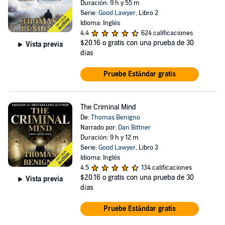
Duración: 9 h y 55 m
Serie:
Good Lawyer
, Libro 2
Idioma: Inglés
4.4
624 calificaciones
$20.16
o gratis con una prueba de 30
Vista previa
días
Pruebe Estándar gratis
The Criminal Mind
De:
Thomas Benigno
Narrado por:
Dan Bittner
Duración: 9 h y 12 m
Serie:
Good Lawyer
, Libro 3
Idioma: Inglés
4.5
134 calificaciones
$20.16
o gratis con una prueba de 30
Vista previa
días
Pruebe Estándar gratis