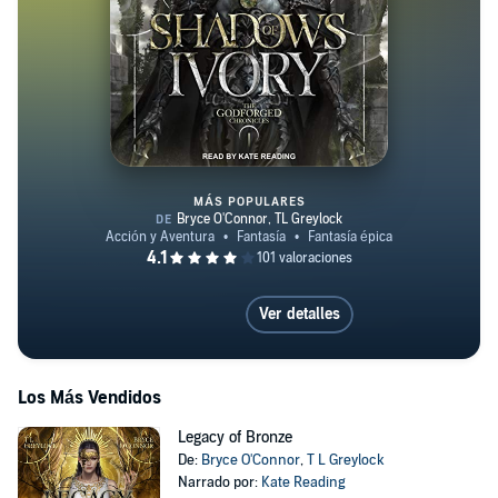
MÁS POPULARES
Shadows of Ivory
Ver detalles
Los Más Vendidos
Legacy of Bronze
De:
Bryce O'Connor
,
T L Greylock
Narrado por:
Kate Reading