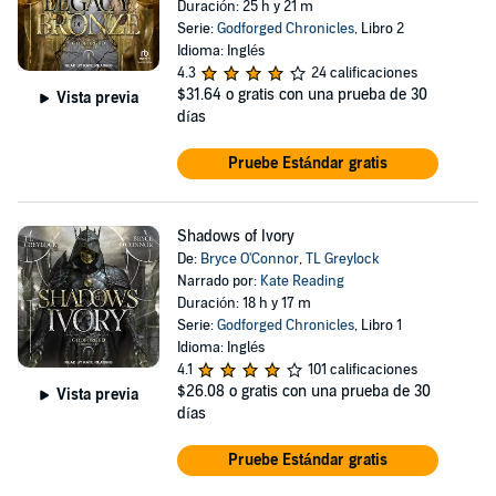
Duración: 25 h y 21 m
Serie:
Godforged Chronicles
, Libro 2
Idioma: Inglés
4.3
24 calificaciones
$31.64
o gratis con una prueba de 30
Vista previa
días
Pruebe Estándar gratis
Shadows of Ivory
De:
Bryce O'Connor
,
TL Greylock
Narrado por:
Kate Reading
Duración: 18 h y 17 m
Serie:
Godforged Chronicles
, Libro 1
Idioma: Inglés
4.1
101 calificaciones
$26.08
o gratis con una prueba de 30
Vista previa
días
Pruebe Estándar gratis