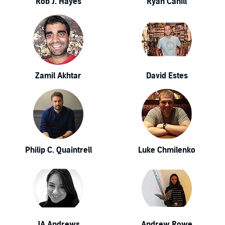
Rob J. Hayes
Ryan Cahill
Zamil Akhtar
David Estes
Philip C. Quaintrell
Luke Chmilenko
JA Andrews
Andrew Rowe