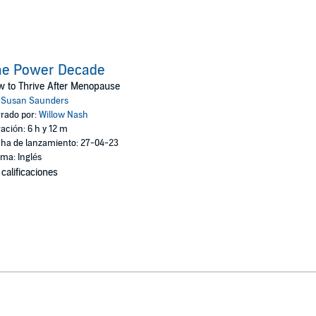
he Power Decade
 to Thrive After Menopause
:
Susan Saunders
rado por:
Willow Nash
ación: 6 h y 12 m
ha de lanzamiento: 27-04-23
oma: Inglés
 calificaciones