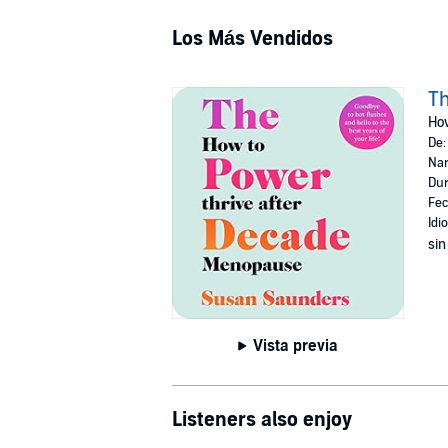
Los Más Vendidos
T
How
De
Nar
Dur
Fec
Idi
sin
Vista previa
Listeners also enjoy