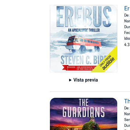
E
De
Nar
Dur
Fec
Idi
4.3
Vista previa
Th
De
Nar
Ser
Dur