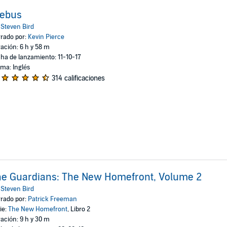
rebus
:
Steven Bird
rado por:
Kevin Pierce
ación: 6 h y 58 m
ha de lanzamiento: 11-10-17
oma: Inglés
314 calificaciones
e Guardians: The New Homefront, Volume 2
:
Steven Bird
rado por:
Patrick Freeman
ie:
The New Homefront
, Libro 2
ación: 9 h y 30 m