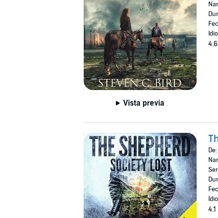
Nar
Dur
Fec
Idi
4.6
Vista previa
Th
De
Nar
Ser
Dur
Fec
Idi
4.1