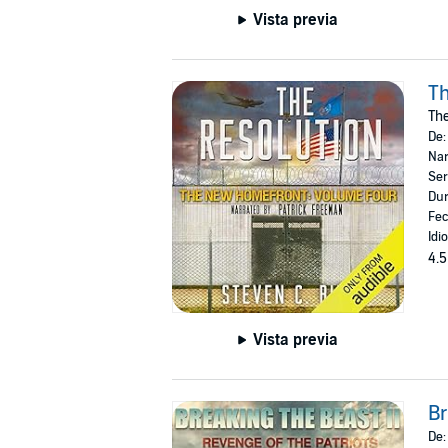
Vista previa
Th
Th
De
Nar
Ser
Dur
Fec
Idi
4.5
Vista previa
Br
De