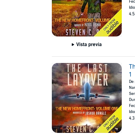
Fec
Idi
4.5
Vista previa
Th
1
De
Nar
Ser
Dur
Fec
Idi
4.3