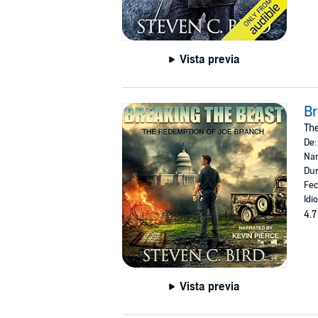
Vista previa
Br
The
De
Nar
Dur
Fec
Idi
4.7
Vista previa