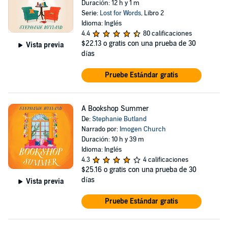
Duración: 12 h y 1 m
Serie:
Lost for Words
, Libro 2
Idioma: Inglés
4.4
80 calificaciones
$22.13
o gratis con una prueba de 30
Vista previa
días
Pruebe Estándar gratis
A Bookshop Summer
De:
Stephanie Butland
Narrado por:
Imogen Church
Duración: 10 h y 39 m
Idioma: Inglés
4.3
4 calificaciones
$25.16
o gratis con una prueba de 30
días
Vista previa
Pruebe Estándar gratis