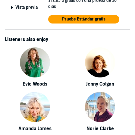
$12.95
o gratis con una prueba de 30
días
Vista previa
Pruebe Estándar gratis
Listeners also enjoy
Evie Woods
Jenny Colgan
Amanda James
Norie Clarke