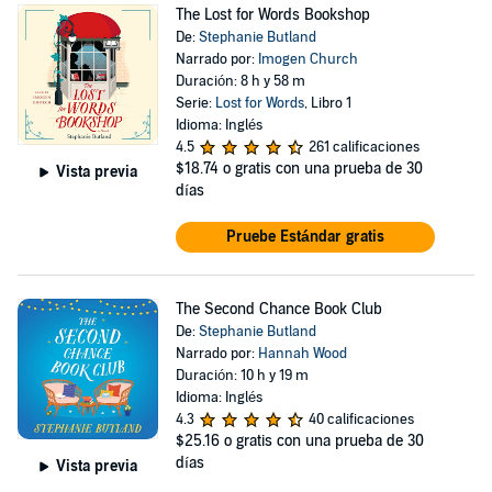
The Lost for Words Bookshop
De:
Stephanie Butland
Narrado por:
Imogen Church
Duración: 8 h y 58 m
Serie:
Lost for Words
, Libro 1
Idioma: Inglés
4.5
261 calificaciones
$18.74
o gratis con una prueba de 30
Vista previa
días
Pruebe Estándar gratis
The Second Chance Book Club
De:
Stephanie Butland
Narrado por:
Hannah Wood
Duración: 10 h y 19 m
Idioma: Inglés
4.3
40 calificaciones
$25.16
o gratis con una prueba de 30
días
Vista previa