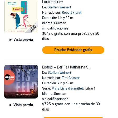
Läuft bei uns
De:
Steffen Weinert
Narrado por:
Robert Frank
Duración: 4 h y 29 m
Idioma: German
sin calificaciones
$6.13
o gratis con una prueba de 30
días
Vista previa
Pruebe Estándar gratis
Eisfeld – Der Fall Katharina S.
De:
Steffen Weinert
Narrado por:
Tim Gössler
Duración: 7 h y 52 m
Serie:
Mara Eisfeld ermittelt
, Libro 1
Idioma: German
sin calificaciones
$7.25
o gratis con una prueba de 30
Vista previa
días