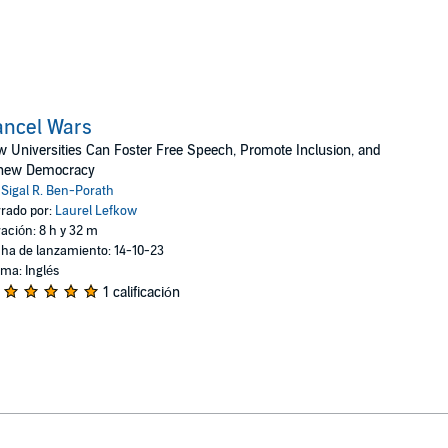
ancel Wars
 Universities Can Foster Free Speech, Promote Inclusion, and
new Democracy
:
Sigal R. Ben-Porath
rado por:
Laurel Lefkow
ación: 8 h y 32 m
ha de lanzamiento: 14-10-23
oma: Inglés
1 calificación