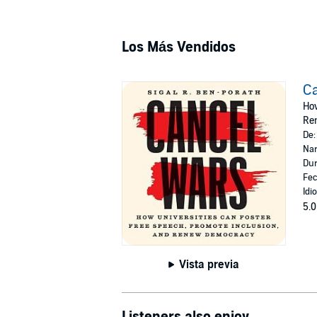
Los Más Vendidos
C
How
Re
De
Nar
Dur
Fec
Idi
5.0
Vista previa
Listeners also enjoy