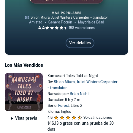
MÁS POPULARES
The Easy Life in Kamusari
Ver detalles
Los Más Vendidos
Kamusari Tales Told at Night
De:
Shion Miura
,
Juliet Winters Carpenter
- translator
Narrado por:
Brian Nishii
Duración: 6 h y 7 m
Serie:
Forest
, Libro 2
Idioma: Inglés
4.6
95 calificaciones
Vista previa
$16.13
o gratis con una prueba de 30
días