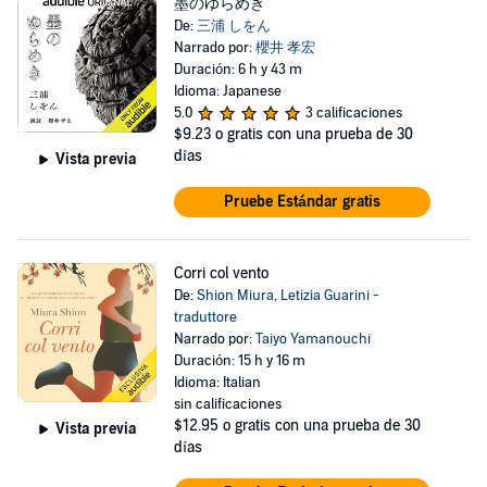
墨のゆらめき
De:
三浦 しをん
Narrado por:
櫻井 孝宏
Duración: 6 h y 43 m
Idioma: Japanese
5.0
3 calificaciones
$9.23
o gratis con una prueba de 30
días
Vista previa
Pruebe Estándar gratis
Corri col vento
De:
Shion Miura
,
Letizia Guarini -
traduttore
Narrado por:
Taiyo Yamanouchi
Duración: 15 h y 16 m
Idioma: Italian
sin calificaciones
$12.95
o gratis con una prueba de 30
Vista previa
días