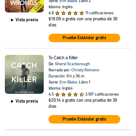
Serie:
Erin Blake
, Libro 2
Idioma: Inglés
4.8
11 calificaciones
$19.09
o gratis con una prueba de 30
Vista previa
días
Pruebe Estándar gratis
To Catch a Killer
De:
Sheryl Scarborough
Narrado por:
Christy Romano
Duración: 9 h y 36 m
Serie:
Erin Blake
, Libro 1
Idioma: Inglés
4.5
3,107 calificaciones
$20.14
o gratis con una prueba de 30
Vista previa
días
Pruebe Estándar gratis