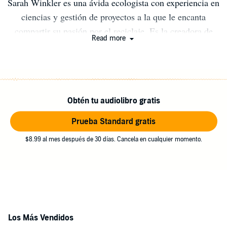
Sarah Winkler es una ávida ecologista con experiencia en
ciencias y gestión de proyectos a la que le encanta
compartir su pasión por el reciclaje. Es la creadora de
Read more
Everyday Recycler, un sitio web educativo que promueve
buenos comportamientos de reciclaje y hábitos de
compra sostenibles. Puede obtener más información en
www.everydayrecycler.com
Obtén tu audiolibro gratis
Prueba Standard gratis
$8.99 al mes después de 30 días. Cancela en cualquier momento.
Los Más Vendidos