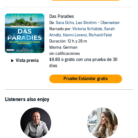
Das Paradies
De:
Sara Ochs
,
Leo Strohm - Übersetzer
Narrado por:
Victoria Schätzle
,
Sarah
Arndtz
,
Hanni Lorenz
,
Richard Feist
Duración: 12 h y 28 m
Idioma: German
sin calificaciones
$9.80
o gratis con una prueba de 30
Vista previa
días
Pruebe Estándar gratis
Listeners also enjoy