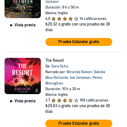
Jackson
Duración: 9 h y 58 m
Idioma: Inglés
4.0
14 calificaciones
$20.32
o gratis con una prueba de 30
Vista previa
días
Pruebe Estándar gratis
The Resort
De:
Sara Ochs
Narrado por:
Miranda Raison
,
Dakota
Blue Richards
,
Joe Jameson
,
Pema
Monaghan
Duración: 10 h y 30 m
Idioma: Inglés
3.7
109 calificaciones
Vista previa
$20.63
o gratis con una prueba de 30
días
Pruebe Estándar gratis