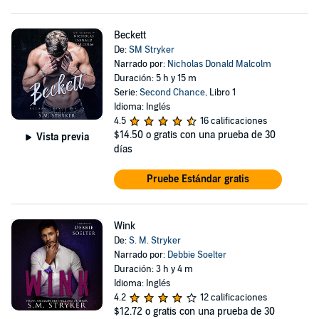
Beckett
De:
SM Stryker
Narrado por:
Nicholas Donald Malcolm
Duración: 5 h y 15 m
Serie:
Second Chance
, Libro 1
Idioma: Inglés
4.5
16 calificaciones
$14.50
o gratis con una prueba de 30
Vista previa
días
Pruebe Estándar gratis
Wink
De:
S. M. Stryker
Narrado por:
Debbie Soelter
Duración: 3 h y 4 m
Idioma: Inglés
4.2
12 calificaciones
$12.72
o gratis con una prueba de 30