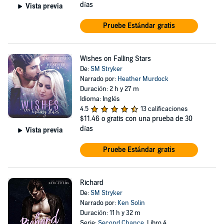
días
Vista previa
Pruebe Estándar gratis
Wishes on Falling Stars
De:
SM Stryker
Narrado por:
Heather Murdock
Duración: 2 h y 27 m
Idioma: Inglés
4.5
13 calificaciones
$11.46
o gratis con una prueba de 30
días
Vista previa
Pruebe Estándar gratis
Richard
De:
SM Stryker
Narrado por:
Ken Solin
Duración: 11 h y 32 m
Serie:
Second Chance
, Libro 4