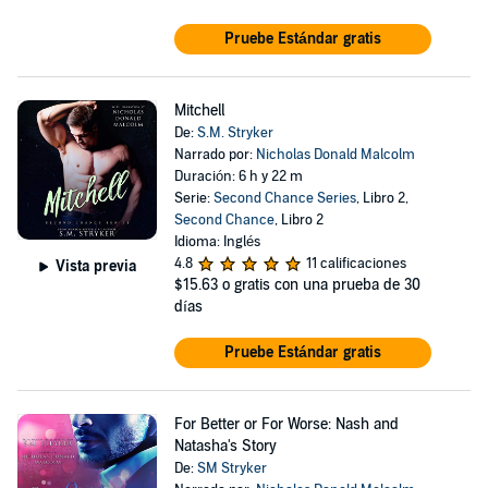
Pruebe Estándar gratis
Mitchell
De:
S.M. Stryker
Narrado por:
Nicholas Donald Malcolm
Duración: 6 h y 22 m
Serie:
Second Chance Series
, Libro 2,
Second Chance
, Libro 2
Idioma: Inglés
4.8
11 calificaciones
Vista previa
$15.63
o gratis con una prueba de 30
días
Pruebe Estándar gratis
For Better or For Worse: Nash and
Natasha's Story
De:
SM Stryker