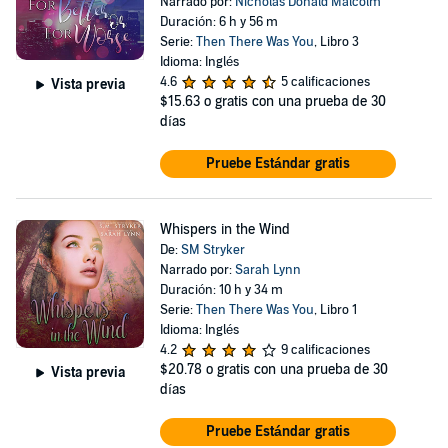
Narrado por:
Nicholas Donald Malcolm
Duración: 6 h y 56 m
Serie:
Then There Was You
, Libro 3
Idioma: Inglés
4.6
5 calificaciones
Vista previa
$15.63
o gratis con una prueba de 30
días
Pruebe Estándar gratis
Whispers in the Wind
De:
SM Stryker
Narrado por:
Sarah Lynn
Duración: 10 h y 34 m
Serie:
Then There Was You
, Libro 1
Idioma: Inglés
4.2
9 calificaciones
$20.78
o gratis con una prueba de 30
Vista previa
días
Pruebe Estándar gratis