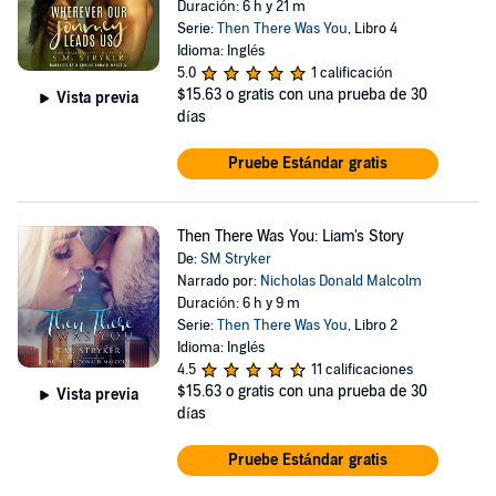
Duración: 6 h y 21 m
Serie:
Then There Was You
, Libro 4
Idioma: Inglés
5.0
1 calificación
$15.63
o gratis con una prueba de 30
Vista previa
días
Pruebe Estándar gratis
Then There Was You: Liam's Story
De:
SM Stryker
Narrado por:
Nicholas Donald Malcolm
Duración: 6 h y 9 m
Serie:
Then There Was You
, Libro 2
Idioma: Inglés
4.5
11 calificaciones
$15.63
o gratis con una prueba de 30
Vista previa
días
Pruebe Estándar gratis