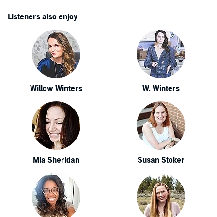
Listeners also enjoy
Willow Winters
W. Winters
Mia Sheridan
Susan Stoker