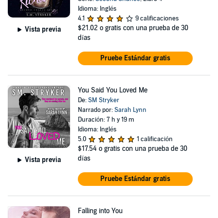
Idioma: Inglés
4.1
9 calificaciones
$21.02
o gratis con una prueba de 30
Vista previa
días
Pruebe Estándar gratis
You Said You Loved Me
De:
SM Stryker
Narrado por:
Sarah Lynn
Duración: 7 h y 19 m
Idioma: Inglés
5.0
1 calificación
$17.54
o gratis con una prueba de 30
días
Vista previa
Pruebe Estándar gratis
Falling into You