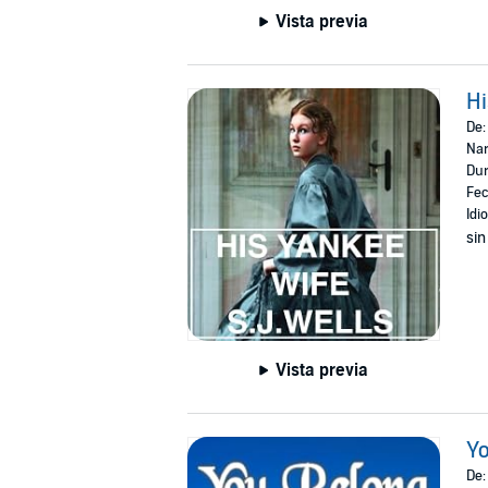
Vista previa
Hi
De
Nar
Dur
Fec
Idi
sin
Vista previa
Yo
De