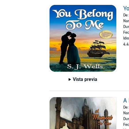
Yo
De
Nar
Dur
Fec
Idi
4.4
Vista previa
A
De
Nar
Dur
Fec