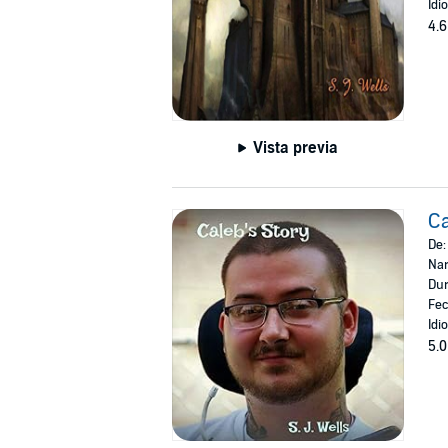
Idi
4.6
Vista previa
Ca
De
Nar
Dur
Fec
Idi
5.0