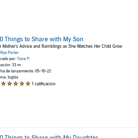
0 Things to Share with My Son
 Mother's Advice and Ramblings as She Watches Her Child Grow
:
Rya Porter
rado por:
Tiare P.
ación: 33 m
ha de lanzamiento: 05-10-22
oma: Inglés
1 calificación
0 Things to Share with My Daughter