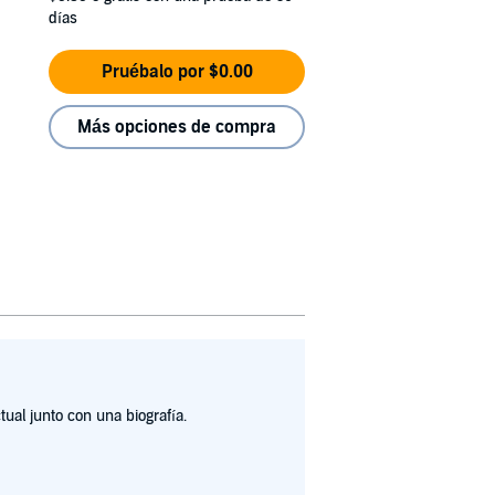
días
Pruébalo por $0.00
Más opciones de compra
ual junto con una biografía.