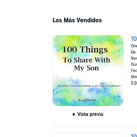
Los Más Vendidos
10
One
De
Nar
Dur
Fec
Idi
5.0
Vista previa
10