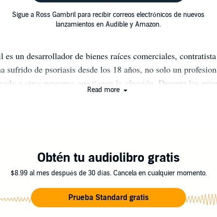
Sigue a Ross Gambril para recibir correos electrónicos de nuevos
lanzamientos en Audible y Amazon.
 es un desarrollador de bienes raíces comerciales, contratista
ha sufrido de psoriasis desde los 18 años, no solo un profesio
vado a otras personas que tienen la afección. Durante los pri
Read more
s ustedes, probó tratamiento y fármaco tras tratamiento y fár
les y duraderos. Finalmente se volvió claro después de 20 año
ido claro hasta el día de hoy. Cuando se recuperó por primera
nte unos 3 años, escribió un pequeño folleto y se lo envió a q
caban una respuesta, una forma de encontrar finalmente un ali
Obtén tu audiolibro gratis
 transcurridos desde entonces, no le dijo mucho sobre eso a n
$8.99 al mes después de 30 días. Cancela en cualquier momento.
vio la necesidad de hablar sobre su psoriasis. Sin embargo, 
nstantemente la aflicción durante los siguientes 30 años, ya q
Prueba Standard gratis
te libre de cualquier signo externo de tenerla. Luego decidió