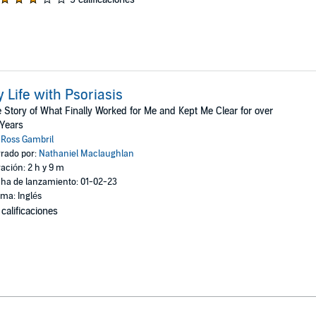
 Life with Psoriasis
 Story of What Finally Worked for Me and Kept Me Clear for over
Years
:
Ross Gambril
rado por:
Nathaniel Maclaughlan
ación: 2 h y 9 m
ha de lanzamiento: 01-02-23
oma: Inglés
 calificaciones