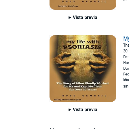
Vista previa
My
The
30 
De
Nar
Dur
Fec
Idi
sin
Vista previa