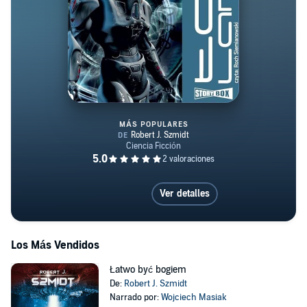
MÁS POPULARES
Toy Land
Ver detalles
Los Más Vendidos
Łatwo być bogiem
De:
Robert J. Szmidt
Narrado por:
Wojciech Masiak