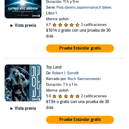
Duración: 11 h y 9 m
Serie:
Pola dawno zapomnianych bitew
,
Libro 1
Idioma: polish
4.7
3 calificaciones
Vista previa
$10.14
o gratis con una prueba de 30
días
Pruebe Estándar gratis
Toy Land
De:
Robert J. Szmidt
Narrado por:
Roch Siemianowski
Duración: 7 h y 1 m
Idioma: polish
5.0
2 calificaciones
$7.94
o gratis con una prueba de 30
días
Vista previa
Pruebe Estándar gratis