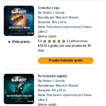
Ucieczka z raju
De:
Robert J. Szmidt
Narrado por:
Wojciech Masiak
Duración: 10 h y 41 m
Serie:
Pola dawno zapomnianych bitew
,
Libro 2
Idioma: polish
5.0
2 calificaciones
Vista previa
$10.10
o gratis con una prueba de 30
días
Pruebe Estándar gratis
Na krawędzi zagłady
De:
Robert J. Szmidt
Narrado por:
Wojciech Masiak
Duración: 9 h y 57 m
Serie:
Pola dawno zapomnianych bitew
,
Libro 3
Idioma: polish