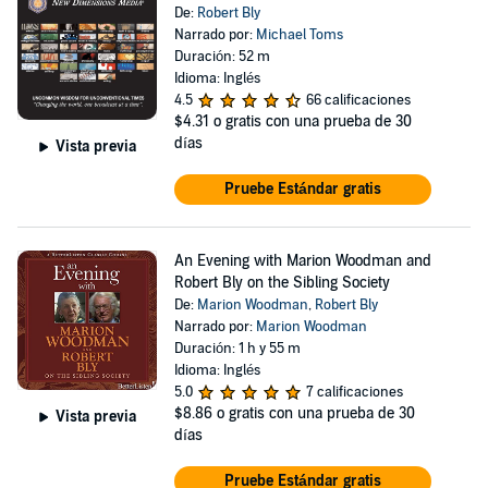
De:
Robert Bly
Narrado por:
Michael Toms
Duración: 52 m
Idioma: Inglés
4.5
66 calificaciones
$4.31
o gratis con una prueba de 30
días
Vista previa
Pruebe Estándar gratis
An Evening with Marion Woodman and
Robert Bly on the Sibling Society
De:
Marion Woodman
,
Robert Bly
Narrado por:
Marion Woodman
Duración: 1 h y 55 m
Idioma: Inglés
5.0
7 calificaciones
$8.86
o gratis con una prueba de 30
Vista previa
días
Pruebe Estándar gratis