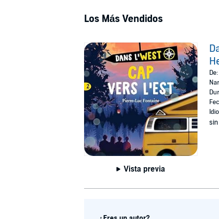
Los Más Vendidos
Da
He
De
Nar
Dur
Fec
Idi
sin
Vista previa
¿Eres un autor?