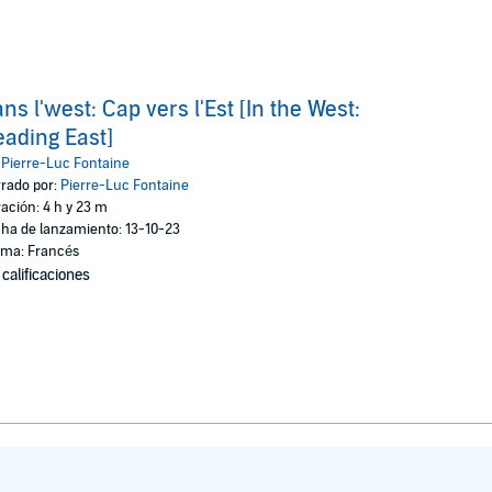
ns l'west: Cap vers l'Est [In the West:
ading East]
:
Pierre-Luc Fontaine
rado por:
Pierre-Luc Fontaine
ación: 4 h y 23 m
ha de lanzamiento: 13-10-23
oma: Francés
 calificaciones