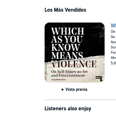
Los Más Vendidos
W
On 
De
Nar
Dur
Fec
Idi
5.0
Vista previa
Listeners also enjoy