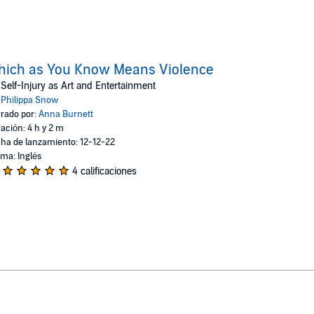
hich as You Know Means Violence
Self-Injury as Art and Entertainment
:
Philippa Snow
rado por:
Anna Burnett
ación: 4 h y 2 m
ha de lanzamiento: 12-12-22
oma: Inglés
4 calificaciones