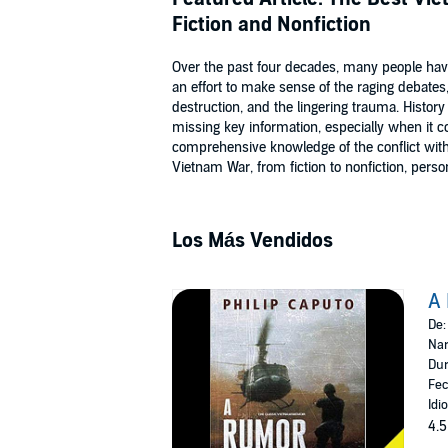
Fiction and Nonfiction
Over the past four decades, many people hav
an effort to make sense of the raging debates
destruction, and the lingering trauma. History
missing key information, especially when it 
comprehensive knowledge of the conflict with o
Vietnam War, from fiction to nonfiction, persona
Los Más Vendidos
A
De
Nar
Dur
Fec
Idi
4.5