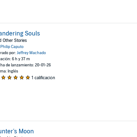
andering Souls
 Other Stories
:
Philip Caputo
rado por:
Jeffrey Machado
ación: 6 h y 37 m
ha de lanzamiento: 20-01-26
oma: Inglés
1 calificación
unter's Moon