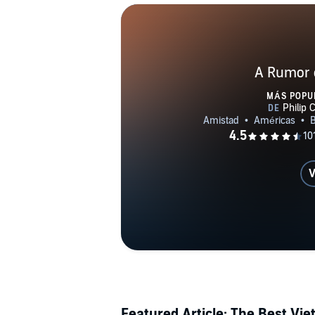
A Rumor 
MÁS POPU
V
Featured Article: The Best Vi