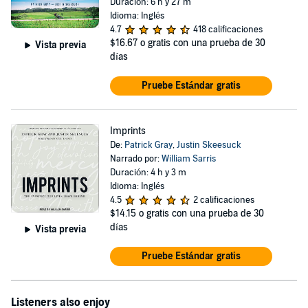
Duración: 6 h y 27 m
Idioma: Inglés
4.7
418 calificaciones
$16.67
o gratis con una prueba de 30
Vista previa
días
Pruebe Estándar gratis
Imprints
De:
Patrick Gray
,
Justin Skeesuck
Narrado por:
William Sarris
Duración: 4 h y 3 m
Idioma: Inglés
4.5
2 calificaciones
$14.15
o gratis con una prueba de 30
días
Vista previa
Pruebe Estándar gratis
Listeners also enjoy