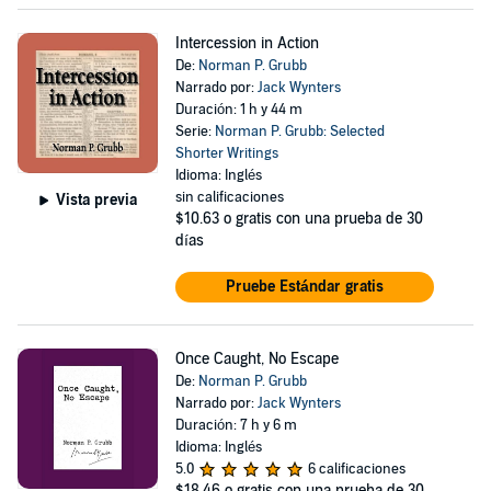
Intercession in Action
De:
Norman P. Grubb
Narrado por:
Jack Wynters
Duración: 1 h y 44 m
Serie:
Norman P. Grubb: Selected
Shorter Writings
Idioma: Inglés
sin calificaciones
Vista previa
$10.63
o gratis con una prueba de 30
días
Pruebe Estándar gratis
Once Caught, No Escape
De:
Norman P. Grubb
Narrado por:
Jack Wynters
Duración: 7 h y 6 m
Idioma: Inglés
5.0
6 calificaciones
$18.46
o gratis con una prueba de 30