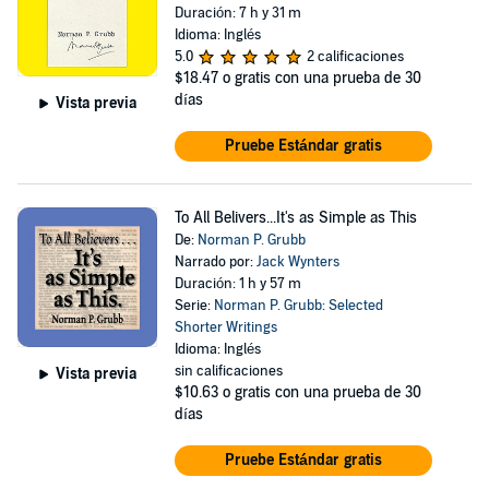
Duración: 7 h y 31 m
Idioma: Inglés
5.0
2 calificaciones
$18.47
o gratis con una prueba de 30
días
Vista previa
Pruebe Estándar gratis
To All Belivers...It's as Simple as This
De:
Norman P. Grubb
Narrado por:
Jack Wynters
Duración: 1 h y 57 m
Serie:
Norman P. Grubb: Selected
Shorter Writings
Idioma: Inglés
sin calificaciones
Vista previa
$10.63
o gratis con una prueba de 30
días
Pruebe Estándar gratis