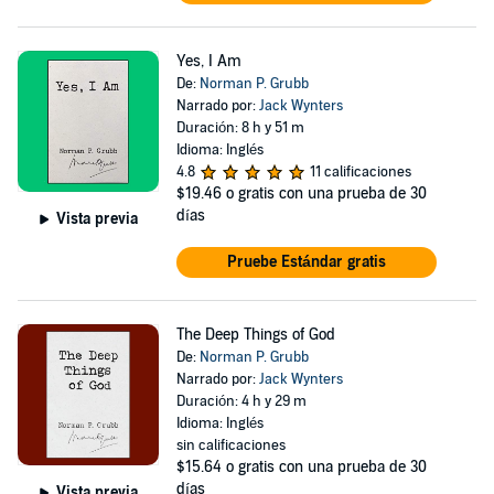
Yes, I Am
De:
Norman P. Grubb
Narrado por:
Jack Wynters
Duración: 8 h y 51 m
Idioma: Inglés
4.8
11 calificaciones
$19.46
o gratis con una prueba de 30
días
Vista previa
Pruebe Estándar gratis
The Deep Things of God
De:
Norman P. Grubb
Narrado por:
Jack Wynters
Duración: 4 h y 29 m
Idioma: Inglés
sin calificaciones
$15.64
o gratis con una prueba de 30
días
Vista previa