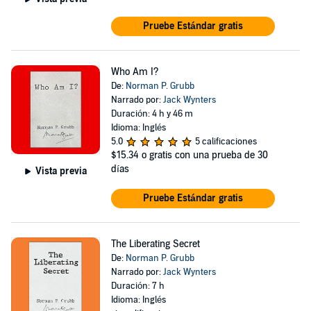
Pruebe Estándar gratis
Who Am I?
De:
Norman P. Grubb
Narrado por:
Jack Wynters
Duración: 4 h y 46 m
Idioma: Inglés
5.0
5 calificaciones
$15.34
o gratis con una prueba de 30
días
Vista previa
Pruebe Estándar gratis
The Liberating Secret
De:
Norman P. Grubb
Narrado por:
Jack Wynters
Duración: 7 h
Idioma: Inglés