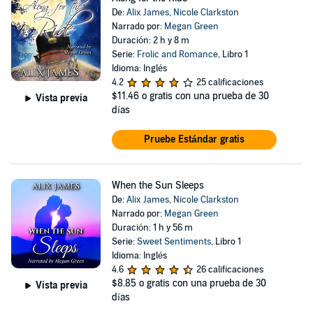
De:
Alix James
,
Nicole Clarkston
Narrado por:
Megan Green
Duración: 2 h y 8 m
Serie:
Frolic and Romance
, Libro 1
Idioma: Inglés
4.2
25 calificaciones
$11.46
o gratis con una prueba de 30
Vista previa
días
Pruebe Estándar gratis
When the Sun Sleeps
De:
Alix James
,
Nicole Clarkston
Narrado por:
Megan Green
Duración: 1 h y 56 m
Serie:
Sweet Sentiments
, Libro 1
Idioma: Inglés
4.6
26 calificaciones
$8.85
o gratis con una prueba de 30
Vista previa
días