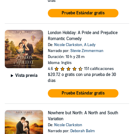
días
Pruebe Estándar gratis
London Holiday: A Pride and Prejudice
Romantic Comedy
De:
Nicole Clarkston
,
A Lady
Narrado por:
Stevie Zimmerman
Duración: 10 h y 28 m
Idioma: Inglés
4.6
151 calificaciones
$20.72
o gratis con una prueba de 30
Vista previa
días
Pruebe Estándar gratis
Nowhere but North: A North and South
Variation
De:
Nicole Clarkston
Narrado por:
Deborah Balm