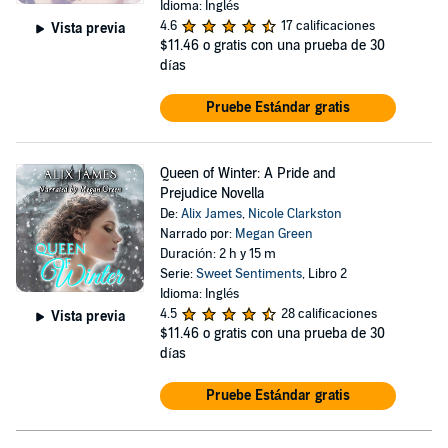
Idioma: Inglés
4.6
17 calificaciones
Vista previa
$11.46
o gratis con una prueba de 30
días
Pruebe Estándar gratis
Queen of Winter: A Pride and
Prejudice Novella
De:
Alix James
,
Nicole Clarkston
Narrado por:
Megan Green
Duración: 2 h y 15 m
Serie:
Sweet Sentiments
, Libro 2
Idioma: Inglés
4.5
28 calificaciones
Vista previa
$11.46
o gratis con una prueba de 30
días
Pruebe Estándar gratis