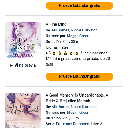
Pruebe Estándar gratis
A Fine Mind
De:
Alix James
,
Nicole Clarkston
Narrado por:
Megan Green
Duración: 2 h y 33 m
Idioma: Inglés
4.8
31 calificaciones
$11.46
o gratis con una prueba de 30
días
Vista previa
Pruebe Estándar gratis
A Good Memory Is Unpardonable: A
Pride & Prejudice Memoir
De:
Alix James
,
Nicole Clarkston
Narrado por:
Megan Green
Duración: 2 h y 21 m
Serie:
Frolic and Romance
, Libro 2