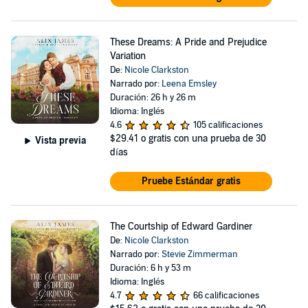
These Dreams: A Pride and Prejudice
Variation
De:
Nicole Clarkston
Narrado por:
Leena Emsley
Duración: 26 h y 26 m
Idioma: Inglés
4.6
105 calificaciones
$29.41
o gratis con una prueba de 30
Vista previa
días
Pruebe Estándar gratis
The Courtship of Edward Gardiner
De:
Nicole Clarkston
Narrado por:
Stevie Zimmerman
Duración: 6 h y 53 m
Idioma: Inglés
4.7
66 calificaciones