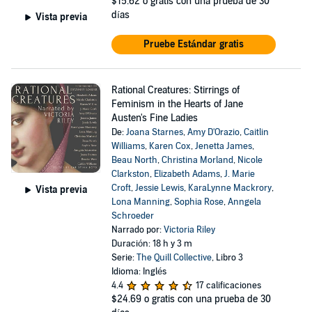
$15.62
o gratis con una prueba de 30
días
Vista previa
Pruebe Estándar gratis
Rational Creatures: Stirrings of
Feminism in the Hearts of Jane
Austen's Fine Ladies
De:
Joana Starnes
,
Amy D'Orazio
,
Caitlin
Williams
,
Karen Cox
,
Jenetta James
,
Beau North
,
Christina Morland
,
Nicole
Clarkston
,
Elizabeth Adams
,
J. Marie
Croft
,
Jessie Lewis
,
KaraLynne Mackrory
,
Vista previa
Lona Manning
,
Sophia Rose
,
Anngela
Schroeder
Narrado por:
Victoria Riley
Duración: 18 h y 3 m
Serie:
The Quill Collective
, Libro 3
Idioma: Inglés
4.4
17 calificaciones
$24.69
o gratis con una prueba de 30