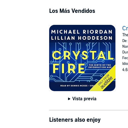
Los Más Vendidos
Cr
The
De
Nar
Dur
Fec
Idi
4.6
Vista previa
Listeners also enjoy