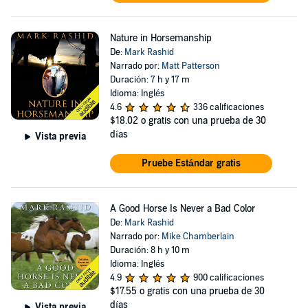
Nature in Horsemanship
De:
Mark Rashid
Narrado por:
Matt Patterson
Duración: 7 h y 17 m
Idioma: Inglés
4.6
336 calificaciones
$18.02
o gratis con una prueba de 30
días
Vista previa
Pruebe Estándar gratis
A Good Horse Is Never a Bad Color
De:
Mark Rashid
Narrado por:
Mike Chamberlain
Duración: 8 h y 10 m
Idioma: Inglés
4.9
900 calificaciones
$17.55
o gratis con una prueba de 30
días
Vista previa