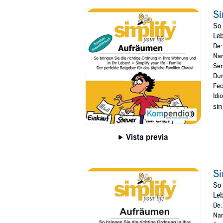
Si
So 
Le
De
Nar
Ser
Dur
Fec
Idi
sin
Vista previa
Si
So 
Le
De
Nar