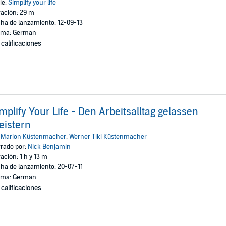
ie:
Simplify your life
ación: 29 m
ha de lanzamiento: 12-09-13
oma: German
 calificaciones
mplify Your Life - Den Arbeitsalltag gelassen
eistern
:
Marion Küstenmacher
,
Werner Tiki Küstenmacher
rado por:
Nick Benjamin
ación: 1 h y 13 m
ha de lanzamiento: 20-07-11
oma: German
 calificaciones