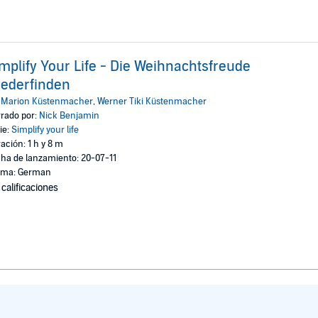
mplify Your Life - Die Weihnachtsfreude
ederfinden
:
Marion Küstenmacher
,
Werner Tiki Küstenmacher
rado por:
Nick Benjamin
ie:
Simplify your life
ación: 1 h y 8 m
ha de lanzamiento: 20-07-11
oma: German
 calificaciones