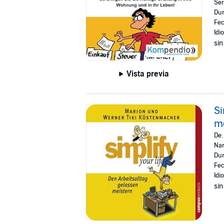
Ser
Dur
Fec
Idi
sin
Vista previa
Si
m
De
Nar
Dur
Fec
Idi
sin