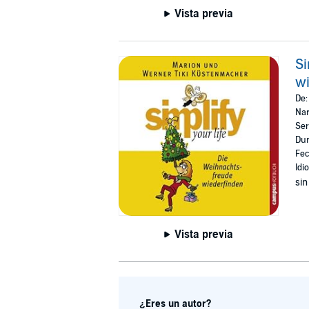
Vista previa
Si
wi
De
Nar
Ser
Dur
Fec
Idi
sin
Vista previa
¿Eres un autor?