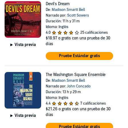
Devil’s Dream
De:
Madison Smartt Bell
Narrado por:
Scott Sowers
Duración: 11 h y 31 m
Idioma: Inglés
4.0
25 calificaciones
$18.97
o gratis con una prueba de 30
días
Vista previa
Pruebe Estándar gratis
The Washington Square Ensemble
De:
Madison Smartt Bell
Narrado por:
John Concado
Duración: 13 h y 29 m
Idioma: Inglés
4.4
7 calificaciones
$21.26
o gratis con una prueba de 30
días
Vista previa
Pruebe Estándar gratis