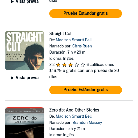
días
Vista previa
Pruebe Estándar gratis
Straight Cut
De:
Madison Smartt Bell
Narrado por:
Chris Ruen
Duración: 7 h y 29 m
Idioma: Inglés
2.8
6 calificaciones
$16.79
o gratis con una prueba de 30
días
Vista previa
Pruebe Estándar gratis
Zero db: And Other Stories
De:
Madison Smartt Bell
Narrado por:
Brandon Massey
Duración: 5 h y 21 m
Idioma: Inglés