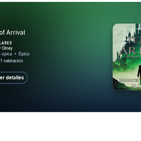
f Arrival
LARES
er detalles