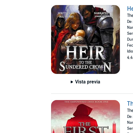
He
Th
De
Nar
Ser
Dur
Fec
Idi
4.4
Vista previa
Th
Th
De
Nar
Ser