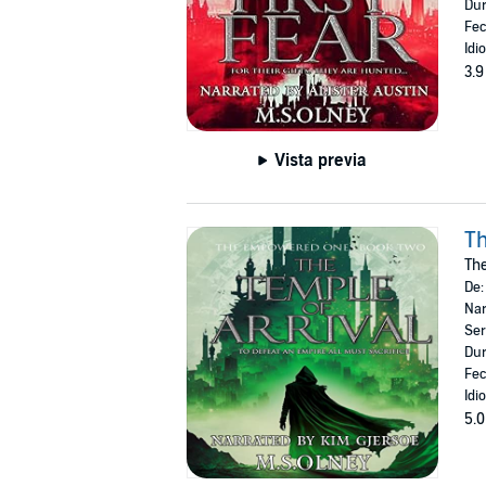
Dur
Fec
Idi
3.9
Vista previa
Th
Th
De
Nar
Ser
Dur
Fec
Idi
5.0