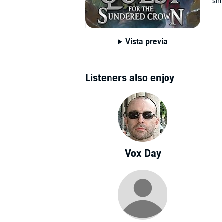
sin
Vista previa
Listeners also enjoy
Vox Day