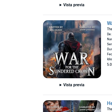
Vista previa
Wa
Th
De
Nar
Ser
Dur
Fec
Idi
5.0
Vista previa
He
Th