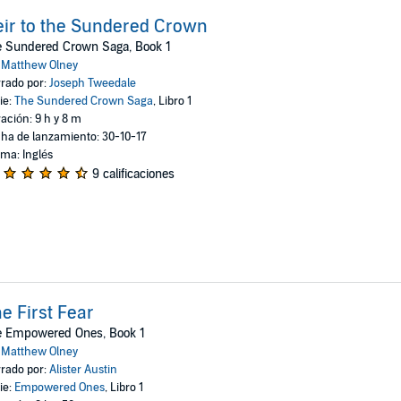
ir to the Sundered Crown
e Sundered Crown Saga, Book 1
:
Matthew Olney
rado por:
Joseph Tweedale
ie:
The Sundered Crown Saga
, Libro 1
ación: 9 h y 8 m
ha de lanzamiento: 30-10-17
oma: Inglés
9 calificaciones
e First Fear
e Empowered Ones, Book 1
:
Matthew Olney
rado por:
Alister Austin
ie:
Empowered Ones
, Libro 1