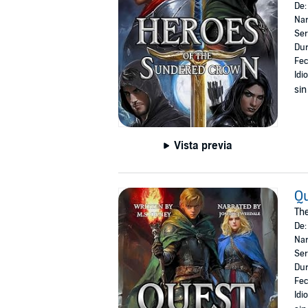
De
Nar
Ser
Dur
Fec
Idi
sin
Vista previa
Qu
Th
De
Nar
Ser
Dur
Fec
Idi