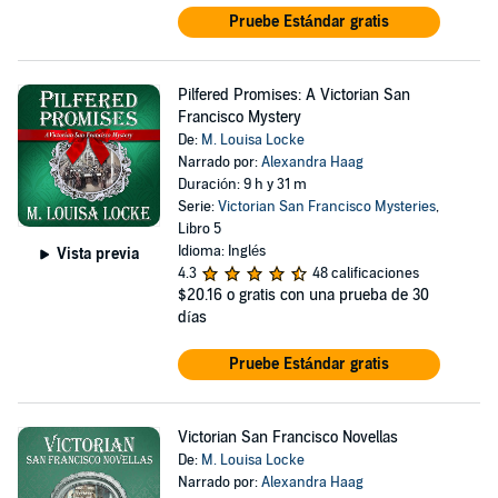
Pruebe Estándar gratis
Pilfered Promises: A Victorian San
Francisco Mystery
De:
M. Louisa Locke
Narrado por:
Alexandra Haag
Duración: 9 h y 31 m
Serie:
Victorian San Francisco Mysteries
,
Libro 5
Idioma: Inglés
Vista previa
4.3
48 calificaciones
$20.16
o gratis con una prueba de 30
días
Pruebe Estándar gratis
Victorian San Francisco Novellas
De:
M. Louisa Locke
Narrado por:
Alexandra Haag