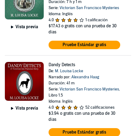
Duración: 7 h y 1 m
Serie:
Victorian San Francisco Mysteries
Idioma: Inglés
4.0
1 calificación
$17.43
o gratis con una prueba de 30
Vista previa
días
Pruebe Estándar gratis
Dandy Detects
De:
M. Louisa Locke
Narrado por:
Alexandra Haag
Duración: 41 m
Serie:
Victorian San Francisco Mysteries
,
Libro 1.5
Idioma: Inglés
4.0
52 calificaciones
Vista previa
$3.94
o gratis con una prueba de 30
días
Pruebe Estándar gratis