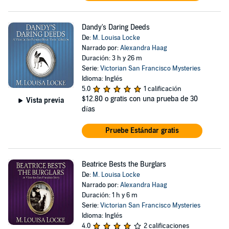
Dandy's Daring Deeds
De:
M. Louisa Locke
Narrado por:
Alexandra Haag
Duración: 3 h y 26 m
Serie:
Victorian San Francisco Mysteries
Idioma: Inglés
5.0
1 calificación
$12.80
o gratis con una prueba de 30
Vista previa
días
Pruebe Estándar gratis
Beatrice Bests the Burglars
De:
M. Louisa Locke
Narrado por:
Alexandra Haag
Duración: 1 h y 6 m
Serie:
Victorian San Francisco Mysteries
Idioma: Inglés
4.0
2 calificaciones