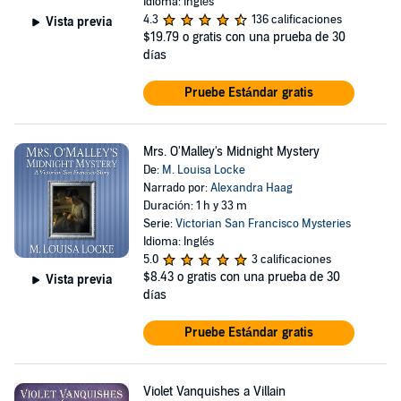
Idioma: Inglés
4.3
136 calificaciones
Vista previa
$19.79
o gratis con una prueba de 30
días
Pruebe Estándar gratis
Mrs. O'Malley's Midnight Mystery
De:
M. Louisa Locke
Narrado por:
Alexandra Haag
Duración: 1 h y 33 m
Serie:
Victorian San Francisco Mysteries
Idioma: Inglés
5.0
3 calificaciones
$8.43
o gratis con una prueba de 30
Vista previa
días
Pruebe Estándar gratis
Violet Vanquishes a Villain