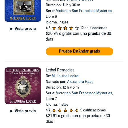
Duración: 11 h y 36 m
Serie:
Victorian San Francisco Mysteries
,
Libro 6
Idioma: Inglés
4.3
12 calificaciones
Vista previa
$20.94
o gratis con una prueba de 30
días
Pruebe Estándar gratis
Lethal Remedies
De:
M. Louisa Locke
Narrado por:
Alexandra Haag
Duración: 12 h y 5 m
Serie:
Victorian San Francisco Mysteries
,
Libro 7
Idioma: Inglés
4.7
9 calificaciones
Vista previa
$21.91
o gratis con una prueba de 30
días