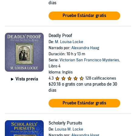
días
Pruebe Estándar gratis
Deadly Proof
De:
M. Louisa Locke
Narrado por:
Alexandra Haag
Duración: 10 h y 13 m
Serie:
Victorian San Francisco Mysteries
,
Libro 4
Idioma: Inglés
4.3
128 calificaciones
Vista previa
$20.18
o gratis con una prueba de 30
días
Pruebe Estándar gratis
Scholarly Pursuits
De:
Louisa M. Locke
Narrado por:
Alexandra Haag