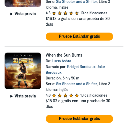
Serie:
Six Shooter and a Shifter
, Libro 3
Idioma: Inglés
4.3
10 calificaciones
Vista previa
$16.12
o gratis con una prueba de 30
días
Pruebe Estándar gratis
When the Sun Burns
De:
Lucia Ashta
Narrado por:
Bridget Bordeaux
,
Jake
Bordeaux
Duración: 5 h y 56 m
Serie:
Six Shooter and a Shifter
, Libro 2
Idioma: Inglés
4.8
13 calificaciones
Vista previa
$15.03
o gratis con una prueba de 30
días
Pruebe Estándar gratis