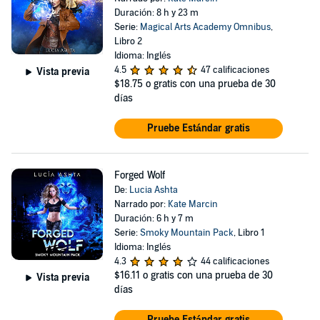
Duración: 8 h y 23 m
Serie:
Magical Arts Academy Omnibus
,
Libro 2
Idioma: Inglés
4.5
47 calificaciones
Vista previa
$18.75
o gratis con una prueba de 30
días
Pruebe Estándar gratis
Forged Wolf
De:
Lucia Ashta
Narrado por:
Kate Marcin
Duración: 6 h y 7 m
Serie:
Smoky Mountain Pack
, Libro 1
Idioma: Inglés
4.3
44 calificaciones
$16.11
o gratis con una prueba de 30
Vista previa
días
Pruebe Estándar gratis