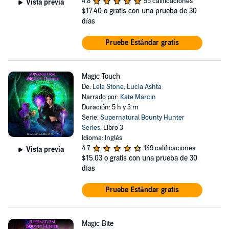
4.8
95 calificaciones
Vista previa
$17.40
o gratis con una prueba de 30
días
Pruebe Estándar gratis
Magic Touch
De:
Leia Stone
,
Lucia Ashta
Narrado por:
Kate Marcin
Duración: 5 h y 3 m
Serie:
Supernatural Bounty Hunter
Series
, Libro 3
Idioma: Inglés
4.7
149 calificaciones
Vista previa
$15.03
o gratis con una prueba de 30
días
Pruebe Estándar gratis
Magic Bite