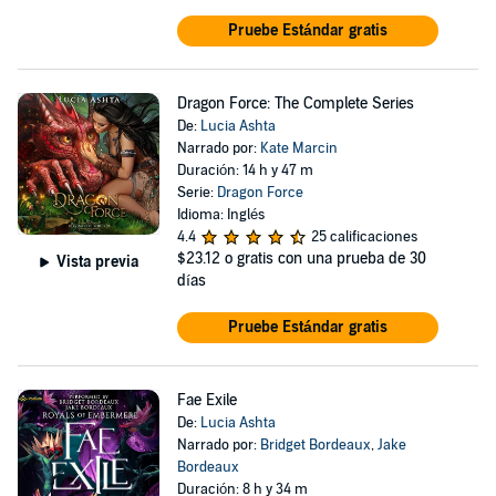
Pruebe Estándar gratis
Dragon Force: The Complete Series
De:
Lucia Ashta
Narrado por:
Kate Marcin
Duración: 14 h y 47 m
Serie:
Dragon Force
Idioma: Inglés
4.4
25 calificaciones
$23.12
o gratis con una prueba de 30
Vista previa
días
Pruebe Estándar gratis
Fae Exile
De:
Lucia Ashta
Narrado por:
Bridget Bordeaux
,
Jake
Bordeaux
Duración: 8 h y 34 m