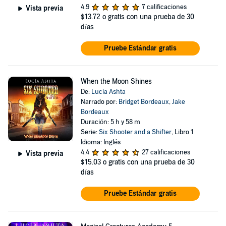
4.9
7 calificaciones
Vista previa
$13.72
o gratis con una prueba de 30
días
Pruebe Estándar gratis
When the Moon Shines
De:
Lucia Ashta
Narrado por:
Bridget Bordeaux
,
Jake
Bordeaux
Duración: 5 h y 58 m
Serie:
Six Shooter and a Shifter
, Libro 1
Idioma: Inglés
4.4
27 calificaciones
Vista previa
$15.03
o gratis con una prueba de 30
días
Pruebe Estándar gratis