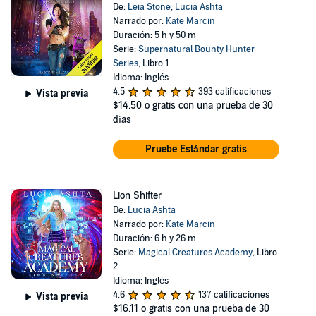
De:
Leia Stone
,
Lucia Ashta
Narrado por:
Kate Marcin
Duración: 5 h y 50 m
Serie:
Supernatural Bounty Hunter
Series
, Libro 1
Idioma: Inglés
4.5
393 calificaciones
Vista previa
$14.50
o gratis con una prueba de 30
días
Pruebe Estándar gratis
Lion Shifter
De:
Lucia Ashta
Narrado por:
Kate Marcin
Duración: 6 h y 26 m
Serie:
Magical Creatures Academy
, Libro
2
Idioma: Inglés
4.6
137 calificaciones
Vista previa
$16.11
o gratis con una prueba de 30