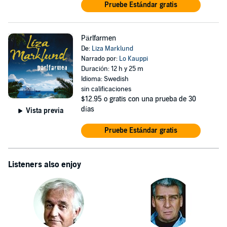
Pruebe Estándar gratis
Pärlfarmen
De:
Liza Marklund
Narrado por:
Lo Kauppi
Duración: 12 h y 25 m
Idioma: Swedish
sin calificaciones
$12.95
o gratis con una prueba de 30
días
Vista previa
Pruebe Estándar gratis
Listeners also enjoy