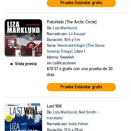
Pruebe Estándar gratis
Polcirkeln [The Arctic Circle]
De:
Liza Marklund
Narrado por:
Lo Kauppi
Duración: 10 h y 1 m
Serie:
Stenträsktrilogin [The Stone
Swamp Trilogy]
, Libro 1
Idioma: Swedish
sin calificaciones
Vista previa
$10.51
o gratis con una prueba de 30
días
Pruebe Estándar gratis
Last Will
De:
Liza Marklund
,
Neil Smith -
translator
Narrado por:
India Fisher
Duración: 12 h y 28 m