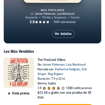
MÁS POPULARES
The Postcard Killers
Ver detalles
Los Más Vendidos
The Postcard Killers
De:
James Patterson
,
Liza Marklund
Narrado por:
Katherine Kellgren
,
Erik
Singer
,
Reg Rogers
Duración: 7 h y 22 m
Idioma: Inglés
3.9
1,088 calificaciones
$22.49
o gratis con una prueba de 30
Vista previa
días