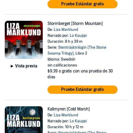
Pruebe Estándar gratis
Stormberget [Storm Mountain]
De:
Liza Marklund
Narrado por:
Lo Kauppi
Duración: 8 h y 39 m
Serie:
Stenträsktrilogin [The Stone
Swamp Trilogy]
, Libro 3
Idioma: Swedish
sin calificaciones
Vista previa
$9.39
o gratis con una prueba de 30
días
Pruebe Estándar gratis
Kallmyren [Cold Marsh]
De:
Liza Marklund
Narrado por:
Lo Kauppi
Duración: 10 h y 12 m