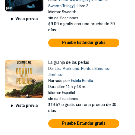
Serie:
Stenträsktrilogin [The Stone
Swamp Trilogy]
, Libro 2
Idioma: Swedish
sin calificaciones
Vista previa
$9.09
o gratis con una prueba de 30
días
Pruebe Estándar gratis
La granja de las perlas
De:
Liza Marklund
,
Pontus Sánchez
Jiménez
Narrado por:
Estela Benita
Duración: 14 h y 48 m
Idioma: Español
sin calificaciones
$19.57
o gratis con una prueba de 30
Vista previa
días
Pruebe Estándar gratis