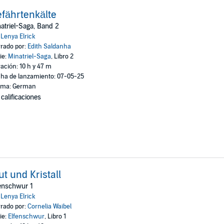
fährtenkälte
atriel-Saga, Band 2
:
Lenya Elrick
rado por:
Edith Saldanha
ie:
Minatriel-Saga
, Libro 2
ación: 10 h y 47 m
ha de lanzamiento: 07-05-25
oma: German
 calificaciones
ut und Kristall
enschwur 1
:
Lenya Elrick
rado por:
Cornelia Waibel
ie:
Elfenschwur
, Libro 1