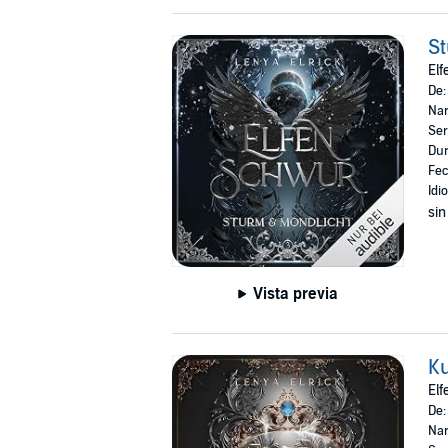
St
El
De
Nar
Ser
Dur
Fec
Idi
sin
Vista previa
K
El
De
Nar