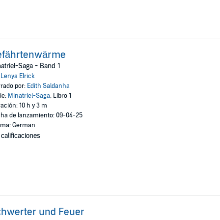
efährtenwärme
atriel-Saga - Band 1
:
Lenya Elrick
rado por:
Edith Saldanha
ie:
Minatriel-Saga
, Libro 1
ación: 10 h y 3 m
ha de lanzamiento: 09-04-25
oma: German
 calificaciones
chwerter und Feuer