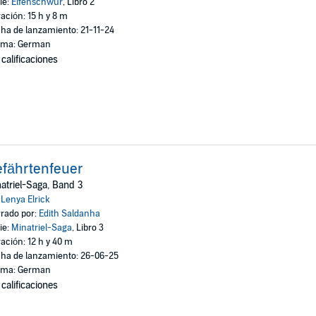
ie:
Elfenschwur
, Libro 2
ación: 15 h y 8 m
ha de lanzamiento: 21-11-24
oma: German
 calificaciones
fährtenfeuer
atriel-Saga, Band 3
:
Lenya Elrick
rado por:
Edith Saldanha
ie:
Minatriel-Saga
, Libro 3
ación: 12 h y 40 m
ha de lanzamiento: 26-06-25
oma: German
 calificaciones