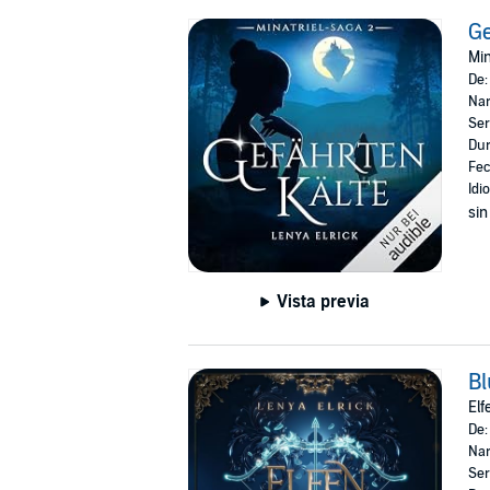
Ge
Min
De
Nar
Ser
Dur
Fec
Idi
sin
Vista previa
Bl
Elf
De
Nar
Ser