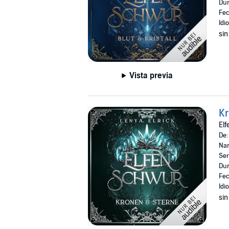
Dur
Fec
Idi
sin
Vista previa
K
El
De
Nar
Ser
Dur
Fec
Idi
sin