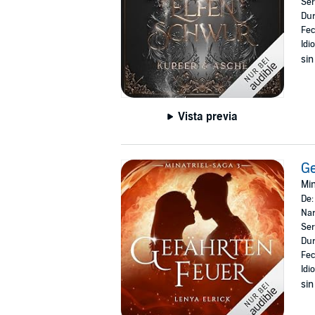
Ser
Dur
Fec
Idi
sin
Vista previa
Ge
Min
De
Nar
Ser
Dur
Fec
Idi
sin