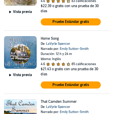
4.6
83 calificaciones
$22.39
o gratis con una prueba de 30
días
Vista previa
Pruebe Estándar gratis
Home Song
De:
LaVyrle Spencer
Narrado por:
Emily Sutton-Smith
Duración: 12 h y 24 m
Idioma: Inglés
4.6
85 calificaciones
$21.43
o gratis con una prueba de 30
días
Vista previa
Pruebe Estándar gratis
That Camden Summer
De:
LaVyrle Spencer
Narrado por:
Emily Sutton-Smith