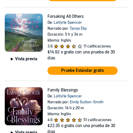
Forsaking All Others
De:
LaVyrle Spencer
Narrado por:
Tanya Eby
Duración: 5 h y 34 m
Idioma: Inglés
3.6
11 calificaciones
$14.92
o gratis con una prueba de 30
días
Vista previa
Pruebe Estándar gratis
Family Blessings
De:
LaVyrle Spencer
Narrado por:
Emily Sutton-Smith
Duración: 14 h y 20 m
Idioma: Inglés
4.6
51 calificaciones
$22.35
o gratis con una prueba de 30
días
Vista previa