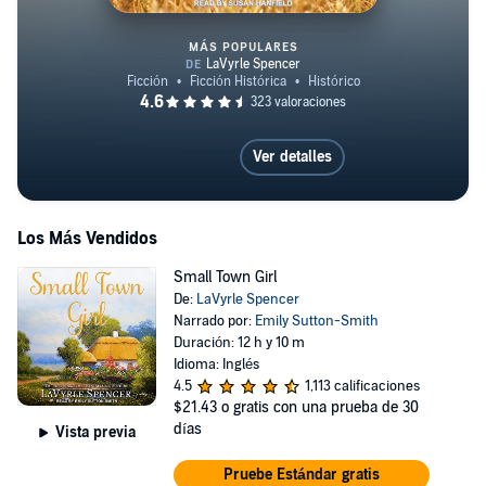
MÁS POPULARES
Years
Ver detalles
Los Más Vendidos
Small Town Girl
De:
LaVyrle Spencer
Narrado por:
Emily Sutton-Smith
Duración: 12 h y 10 m
Idioma: Inglés
4.5
1,113 calificaciones
$21.43
o gratis con una prueba de 30
días
Vista previa
Pruebe Estándar gratis