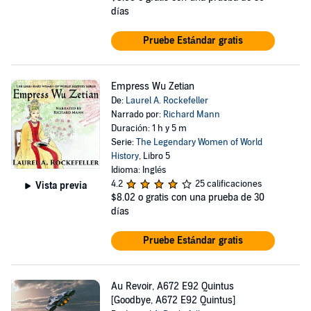
días
Pruebe Estándar gratis
Empress Wu Zetian
De:
Laurel A. Rockefeller
Narrado por:
Richard Mann
Duración: 1 h y 5 m
Serie:
The Legendary Women of World
History
, Libro 5
Idioma: Inglés
4.2
25 calificaciones
Vista previa
$8.02
o gratis con una prueba de 30
días
Pruebe Estándar gratis
Au Revoir, A672 E92 Quintus
[Goodbye, A672 E92 Quintus]