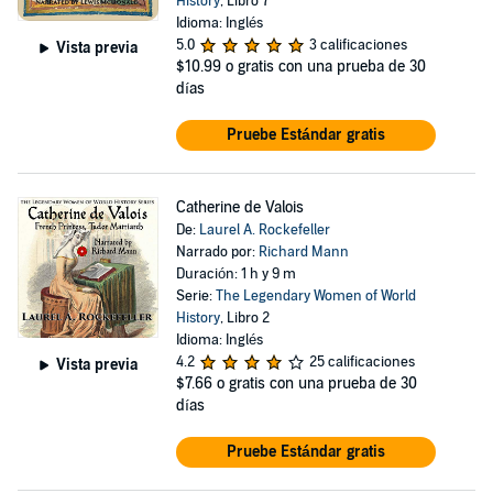
History
, Libro 7
Idioma: Inglés
5.0
3 calificaciones
Vista previa
$10.99
o gratis con una prueba de 30
días
Pruebe Estándar gratis
Catherine de Valois
De:
Laurel A. Rockefeller
Narrado por:
Richard Mann
Duración: 1 h y 9 m
Serie:
The Legendary Women of World
History
, Libro 2
Idioma: Inglés
4.2
25 calificaciones
Vista previa
$7.66
o gratis con una prueba de 30
días
Pruebe Estándar gratis