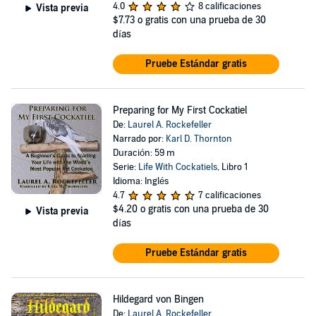
4.0
8 calificaciones
Vista previa
$7.73
o gratis con una prueba de 30
días
Pruebe Estándar gratis
Preparing for My First Cockatiel
De:
Laurel A. Rockefeller
Narrado por:
Karl D. Thornton
Duración: 59 m
Serie:
Life With Cockatiels
, Libro 1
Idioma: Inglés
4.7
7 calificaciones
$4.20
o gratis con una prueba de 30
Vista previa
días
Pruebe Estándar gratis
Hildegard von Bingen
De:
Laurel A. Rockefeller