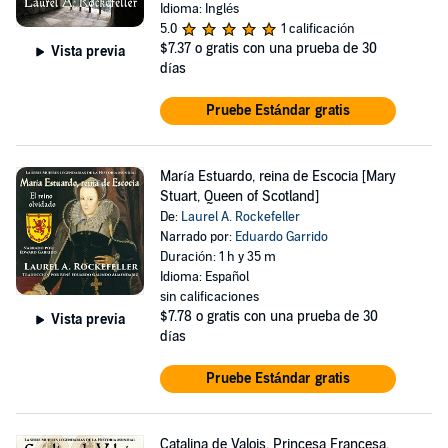
Idioma: Inglés
5.0
1 calificación
$7.37
o gratis con una prueba de 30
Vista previa
días
Pruebe Estándar gratis
María Estuardo, reina de Escocia [Mary
Stuart, Queen of Scotland]
De:
Laurel A. Rockefeller
Narrado por:
Eduardo Garrido
Duración: 1 h y 35 m
Idioma: Español
sin calificaciones
$7.78
o gratis con una prueba de 30
Vista previa
días
Pruebe Estándar gratis
Catalina de Valois. Princesa Francesa,