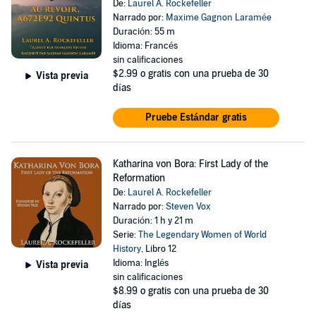
De:
Laurel A. Rockefeller
Narrado por:
Maxime Gagnon Laramée
Duración: 55 m
Idioma: Francés
sin calificaciones
$2.99
o gratis con una prueba de 30
Vista previa
días
Pruebe Estándar gratis
Katharina von Bora: First Lady of the
Reformation
De:
Laurel A. Rockefeller
Narrado por:
Steven Vox
Duración: 1 h y 21 m
Serie:
The Legendary Women of World
History
, Libro 12
Idioma: Inglés
Vista previa
sin calificaciones
$8.99
o gratis con una prueba de 30
días