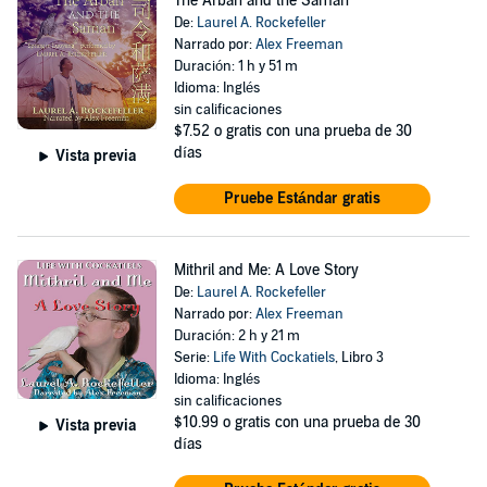
The Arban and the Saman
De:
Laurel A. Rockefeller
Narrado por:
Alex Freeman
Duración: 1 h y 51 m
Idioma: Inglés
sin calificaciones
$7.52
o gratis con una prueba de 30
días
Vista previa
Pruebe Estándar gratis
Mithril and Me: A Love Story
De:
Laurel A. Rockefeller
Narrado por:
Alex Freeman
Duración: 2 h y 21 m
Serie:
Life With Cockatiels
, Libro 3
Idioma: Inglés
sin calificaciones
$10.99
o gratis con una prueba de 30
Vista previa
días