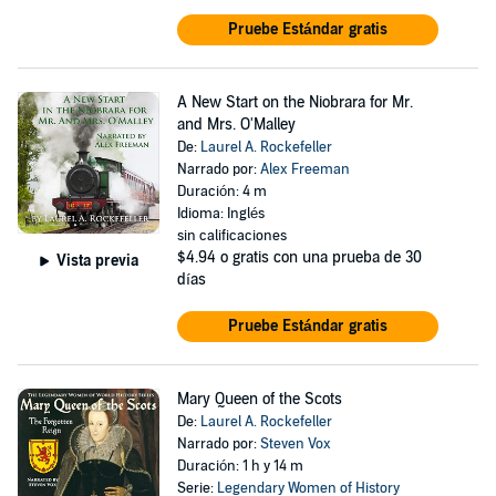
Pruebe Estándar gratis
A New Start on the Niobrara for Mr.
and Mrs. O'Malley
De:
Laurel A. Rockefeller
Narrado por:
Alex Freeman
Duración: 4 m
Idioma: Inglés
sin calificaciones
$4.94
o gratis con una prueba de 30
Vista previa
días
Pruebe Estándar gratis
Mary Queen of the Scots
De:
Laurel A. Rockefeller
Narrado por:
Steven Vox
Duración: 1 h y 14 m
Serie:
Legendary Women of History