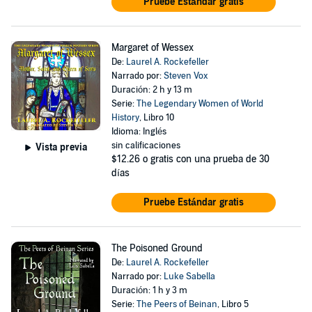
Pruebe Estándar gratis
Margaret of Wessex
De:
Laurel A. Rockefeller
Narrado por:
Steven Vox
Duración: 2 h y 13 m
Serie:
The Legendary Women of World
History
, Libro 10
Idioma: Inglés
sin calificaciones
Vista previa
$12.26
o gratis con una prueba de 30
días
Pruebe Estándar gratis
The Poisoned Ground
De:
Laurel A. Rockefeller
Narrado por:
Luke Sabella
Duración: 1 h y 3 m
Serie:
The Peers of Beinan
, Libro 5