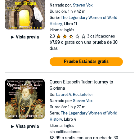
Narrado por:
Steven Vox
Duración: 1 h y 42 m
Serie:
The Legendary Women of World
History
, Libro 11
Idioma: Inglés
2.3
3 calificaciones
Vista previa
$7.99
o gratis con una prueba de 30
días
Pruebe Estándar gratis
Queen Elizabeth Tudor: Journey to
Gloriana
De:
Laurel A. Rockefeller
Narrado por:
Steven Vox
Duración: 1 h y 27 m
Serie:
The Legendary Women of World
History
, Libro 4
Idioma: Inglés
Vista previa
sin calificaciones
$8.99
o gratis con una prueba de 30