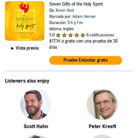
Seven Gifts of the Holy Spirit
De:
Kevin Vost
Narrado por:
Adam Verner
Duración: 5 h y 1 m
Idioma: Inglés
5.0
6 calificaciones
$17.14
o gratis con una prueba de 30
días
Vista previa
Pruebe Estándar gratis
Listeners also enjoy
Scott Hahn
Peter Kreeft