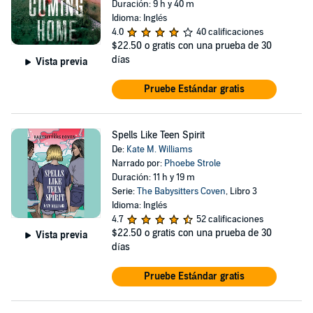
Duración: 9 h y 40 m
Idioma: Inglés
4.0
40 calificaciones
$22.50
o gratis con una prueba de 30
días
Vista previa
Pruebe Estándar gratis
Spells Like Teen Spirit
De:
Kate M. Williams
Narrado por:
Phoebe Strole
Duración: 11 h y 19 m
Serie:
The Babysitters Coven
, Libro 3
Idioma: Inglés
4.7
52 calificaciones
$22.50
o gratis con una prueba de 30
Vista previa
días
Pruebe Estándar gratis